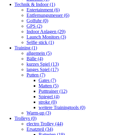
Technik & Indoor
(1)
Entertainment
(6)
Entfernungsmesser
(6)
Golfuhr
(0)
GPS
(2)
Indoor Anlagen
(29)
Launch Monitors
(3)
Selfie stick
(1)
Training
(1)
allgemein
(5)
Bälle
(4)
kurzes Spiel
(13)
langes Spiel
(17)
Putten
(7)
Gates
(7)
Matten
(5)
Putttrainer
(12)
Spiegel
(4)
stroke
(0)
weitere Trainingtools
(0)
Warm-up
(3)
Trolleys
(0)
electro Trolley
(44)
Ersatzteil
(34)
Batterien
(19)