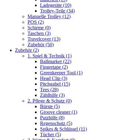
Ladegeräte
(10)
Trolley-Teile
(34)
Manuelle Trolley
(12)
POS
(2)
Schirme
(0)
Taschen
(3)
Travelcover
(13)
Zubehör
(50)
Zubehör
(2)
1. Spiel & Technik
(1)
Ballmarker
(22)
Fingertape
(2)
Greenkeeper Tool
(1)
Head Clip
(3)
Pitchgabel
(15)
Tees
(28)
Zählhilfe
(3)
2. Pflege & Schutz
(0)
Bürste
(5)
Groove cleaner
(1)
Putzhilfe
(8)
Regenschutz
(5)
Spikes & Schlüssel
(11)
Tücher
(5)