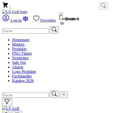
|
Deutsch
Log-in
Favoriten
Homepage
Marken
Produkte
PXG Fitting
Neuheiten
Sale Out
Aktion
Logo Produkte
Fachhändler
Katalog 2026