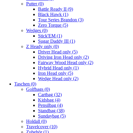
Putter
(0)
Battle Ready II
(9)
Black Hawk
(1)
Tour Series Brandon
(3)
Zero Torque
(5)
Wedges
(0)
Stick'EM
(1)
Sugar Daddy III
(1)
Z Heady only
(0)
Driver Head only
(5)
Driving Iron Head only
(2)
Fairway Wood Head only
(2)
Hybrid Head only
(1)
Iron Head only
(5)
Wedge Head only
(2)
Taschen
(0)
Golfbags
(0)
Cartbag
(32)
Kidsbag
(4)
Pensilbag
(4)
Standbag
(38)
Sundaybag
(5)
Holdall
(0)
Travelcover
(10)
Zubehör
(1)