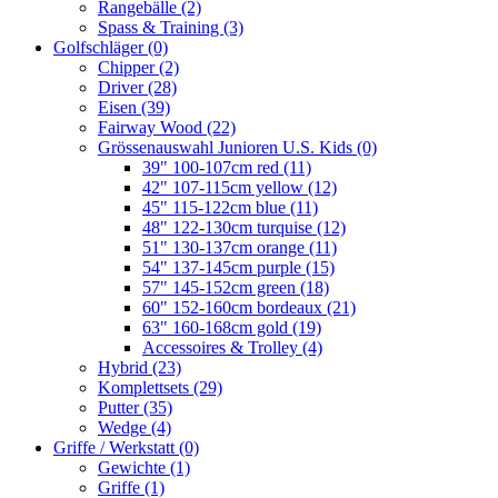
Rangebälle
(2)
Spass & Training
(3)
Golfschläger
(0)
Chipper
(2)
Driver
(28)
Eisen
(39)
Fairway Wood
(22)
Grössenauswahl Junioren U.S. Kids
(0)
39" 100-107cm red
(11)
42" 107-115cm yellow
(12)
45" 115-122cm blue
(11)
48" 122-130cm turquise
(12)
51" 130-137cm orange
(11)
54" 137-145cm purple
(15)
57" 145-152cm green
(18)
60" 152-160cm bordeaux
(21)
63" 160-168cm gold
(19)
Accessoires & Trolley
(4)
Hybrid
(23)
Komplettsets
(29)
Putter
(35)
Wedge
(4)
Griffe / Werkstatt
(0)
Gewichte
(1)
Griffe
(1)