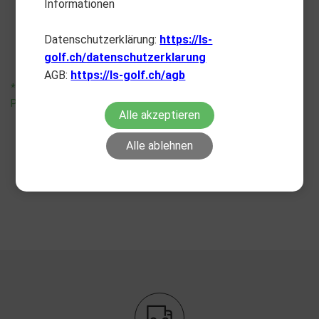
Informationen
Compact Mirror
Putting Mini Mirror
CHF
34.90
CHF
24.90
Datenschutzerklärung:
https://ls-
golf.ch/datenschutzerklarung
AGB:
https://ls-golf.ch/agb
*unverbindliche
*unverbindliche
Preisempfehlung
Preisempfehlung
Alle akzeptieren
Alle ablehnen