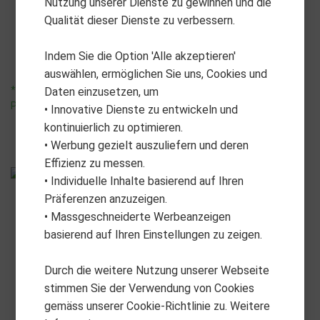
Nutzung unserer Dienste zu gewinnen und die
Putting Mirror 53cm
Golf Training Mirror
Qualität dieser Dienste zu verbessern.
CHF
69.90
CHF
44.90
Indem Sie die Option 'Alle akzeptieren'
auswählen, ermöglichen Sie uns, Cookies und
*unverbindliche
*unverbindliche
Daten einzusetzen, um
Preisempfehlung
Preisempfehlung
• Innovative Dienste zu entwickeln und
kontinuierlich zu optimieren.
• Werbung gezielt auszuliefern und deren
Effizienz zu messen.
• Individuelle Inhalte basierend auf Ihren
Präferenzen anzuzeigen.
• Massgeschneiderte Werbeanzeigen
basierend auf Ihren Einstellungen zu zeigen.
Durch die weitere Nutzung unserer Webseite
stimmen Sie der Verwendung von Cookies
gemäss unserer Cookie-Richtlinie zu. Weitere
PUTTOUT
PURE 2 IMPROVE