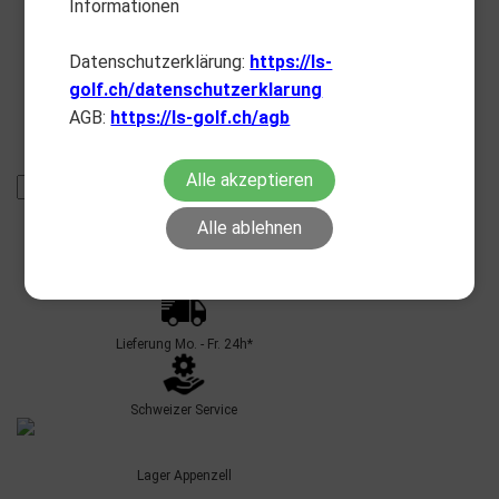
Informationen
Datenschutzerklärung:
https://ls-
golf.ch/datenschutzerklarung
SS51-A2360_2
AGB:
https://ls-golf.ch/agb
white-black
Lagerbestand:
5
Alle akzeptieren
Alle ablehnen
Lieferung Mo. - Fr. 24h*
Schweizer Service
Lager Appenzell