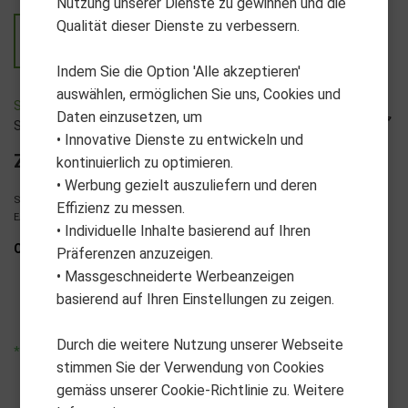
Nutzung unserer Dienste zu gewinnen und die
Qualität dieser Dienste zu verbessern.
Indem Sie die Option 'Alle akzeptieren'
auswählen, ermöglichen Sie uns, Cookies und
SS51-A2360_2
Daten einzusetzen, um
SuperStroke
• Innovative Dienste zu entwickeln und
Zenergy XL Plus 2.0 78g white-black
kontinuierlich zu optimieren.
• Werbung gezielt auszuliefern und deren
5
Stock:
| Lagerbestand
Effizienz zu messen.
EAN: 0726381318588
• Individuelle Inhalte basierend auf Ihren
CHF 49.90
Präferenzen anzuzeigen.
• Massgeschneiderte Werbeanzeigen
VPE
Verkaufseinheit
basierend auf Ihren Einstellungen zu zeigen.
1
1
Durch die weitere Nutzung unserer Webseite
*unverbindliche Preisempfehlung
stimmen Sie der Verwendung von Cookies
gemäss unserer Cookie-Richtlinie zu. Weitere