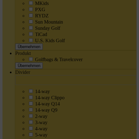
MKids
PXG
RYDZ
Sun Mountain
Sunday Golf
TiCad
U.S. Kids Golf
Übernehmen
Produkt
Golfbags & Travelcover
Übernehmen
Divider
14-way
14-way Clippo
14-way Q14
14-way Q9
2-way
3-way
4-way
5-way