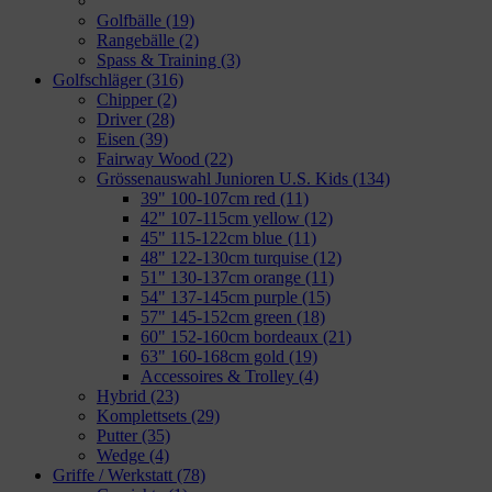
Golfbälle
(19)
Rangebälle
(2)
Spass & Training
(3)
Golfschläger
(316)
Chipper
(2)
Driver
(28)
Eisen
(39)
Fairway Wood
(22)
Grössenauswahl Junioren U.S. Kids
(134)
39" 100-107cm red
(11)
42" 107-115cm yellow
(12)
45" 115-122cm blue
(11)
48" 122-130cm turquise
(12)
51" 130-137cm orange
(11)
54" 137-145cm purple
(15)
57" 145-152cm green
(18)
60" 152-160cm bordeaux
(21)
63" 160-168cm gold
(19)
Accessoires & Trolley
(4)
Hybrid
(23)
Komplettsets
(29)
Putter
(35)
Wedge
(4)
Griffe / Werkstatt
(78)