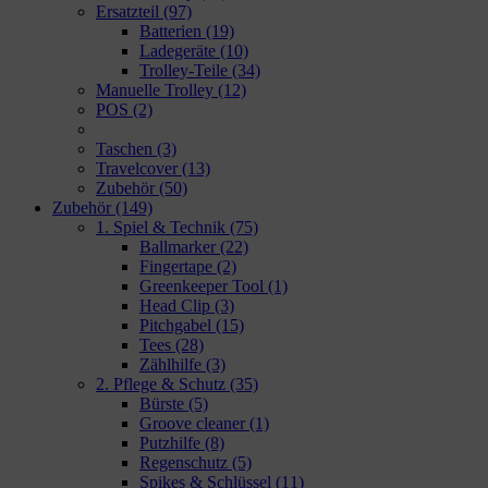
Ersatzteil
(97)
Batterien
(19)
Ladegeräte
(10)
Trolley-Teile
(34)
Manuelle Trolley
(12)
POS
(2)
Taschen
(3)
Travelcover
(13)
Zubehör
(50)
Zubehör
(149)
1. Spiel & Technik
(75)
Ballmarker
(22)
Fingertape
(2)
Greenkeeper Tool
(1)
Head Clip
(3)
Pitchgabel
(15)
Tees
(28)
Zählhilfe
(3)
2. Pflege & Schutz
(35)
Bürste
(5)
Groove cleaner
(1)
Putzhilfe
(8)
Regenschutz
(5)
Spikes & Schlüssel
(11)