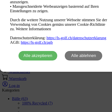
anzuzeigen.
Deutsch
• Massgeschneiderte Werbeanzeigen basierend auf Ihren
Einstellungen zu zeigen.
Marken
Durch die weitere Nutzung unserer Webseite stimmen Sie der
Neuheiten
Verwendung von Cookies gemäss unserer Cookie-Richtlinie
Sale Out
zu. Weitere Informationen
Aktion
Logo Produkte
Datenschutzerklärung:
https://ls-golf.ch/datenschutzerklarung
Fachhändler
AGB:
https://ls-golf.ch/agb
Kontakt
Alle akzeptieren
Alle ablehnen
Home
Produkte
Wunschzettel
Warenkorb
Log-in
Kategorien
Bälle
(63)
100% Recycled
(7)