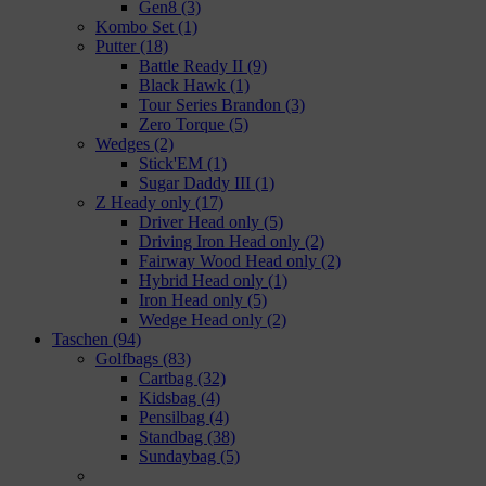
Gen8
(3)
Kombo Set
(1)
Putter
(18)
Battle Ready II
(9)
Black Hawk
(1)
Tour Series Brandon
(3)
Zero Torque
(5)
Wedges
(2)
Stick'EM
(1)
Sugar Daddy III
(1)
Z Heady only
(17)
Driver Head only
(5)
Driving Iron Head only
(2)
Fairway Wood Head only
(2)
Hybrid Head only
(1)
Iron Head only
(5)
Wedge Head only
(2)
Taschen
(94)
Golfbags
(83)
Cartbag
(32)
Kidsbag
(4)
Pensilbag
(4)
Standbag
(38)
Sundaybag
(5)