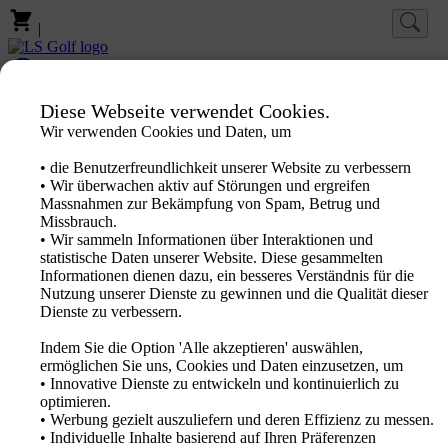
|
Log-in
Favoriten
Diese Webseite verwendet Cookies.
Wir verwenden Cookies und Daten, um
Homepage
Marken
• die Benutzerfreundlichkeit unserer Website zu verbessern
Produkte
• Wir überwachen aktiv auf Störungen und ergreifen
PXG Fitting
Massnahmen zur Bekämpfung von Spam, Betrug und
Neuheiten
Missbrauch.
Sale Out
• Wir sammeln Informationen über Interaktionen und
Aktion
statistische Daten unserer Website. Diese gesammelten
Logo Produkte
Informationen dienen dazu, ein besseres Verständnis für die
Fachhändler
Nutzung unserer Dienste zu gewinnen und die Qualität dieser
Katalog 2026
Dienste zu verbessern.
Indem Sie die Option 'Alle akzeptieren' auswählen,
ermöglichen Sie uns, Cookies und Daten einzusetzen, um
• Innovative Dienste zu entwickeln und kontinuierlich zu
optimieren.
• Werbung gezielt auszuliefern und deren Effizienz zu messen.
• Individuelle Inhalte basierend auf Ihren Präferenzen