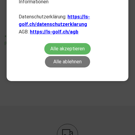
Informationen
Carabiner Clip
Fixiergurt
CHF
7.90
CHF
6.90
Datenschutzerklärung:
https://ls-
golf.ch/datenschutzerklarung
AGB:
https://ls-golf.ch/agb
*unverbindliche
*unverbindliche
Preisempfehlung
Preisempfehlung
Alle akzeptieren
Alle ablehnen