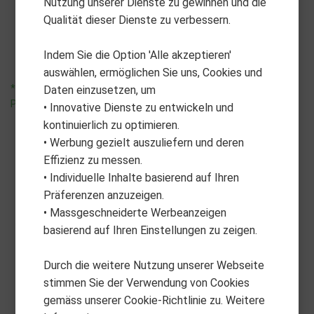
Nutzung unserer Dienste zu gewinnen und die
Magnetverschluss
Elastics Gurt
Qualität dieser Dienste zu verbessern.
CHF
19.90
CHF
10.90
Indem Sie die Option 'Alle akzeptieren'
auswählen, ermöglichen Sie uns, Cookies und
*unverbindliche
*unverbindliche
Daten einzusetzen, um
Preisempfehlung
Preisempfehlung
• Innovative Dienste zu entwickeln und
kontinuierlich zu optimieren.
• Werbung gezielt auszuliefern und deren
Effizienz zu messen.
• Individuelle Inhalte basierend auf Ihren
Präferenzen anzuzeigen.
• Massgeschneiderte Werbeanzeigen
basierend auf Ihren Einstellungen zu zeigen.
Durch die weitere Nutzung unserer Webseite
stimmen Sie der Verwendung von Cookies
gemäss unserer Cookie-Richtlinie zu. Weitere
MASTERS GOLF
MASTERS GOLF