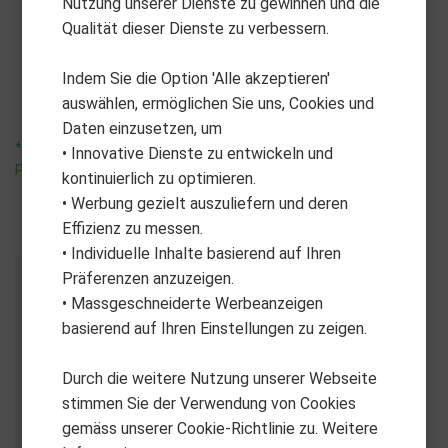
Nutzung unserer Dienste zu gewinnen und die
Black OPS 0311 Tour -1 -
Black OPS 0311 Ultra Lite -
Qualität dieser Dienste zu verbessern.
Custom Fit
Custom Fit
CHF
559.00
CHF
559.00
Indem Sie die Option 'Alle akzeptieren'
auswählen, ermöglichen Sie uns, Cookies und
Daten einzusetzen, um
*unverbindliche
*unverbindliche
• Innovative Dienste zu entwickeln und
Preisempfehlung
Preisempfehlung
kontinuierlich zu optimieren.
• Werbung gezielt auszuliefern und deren
Effizienz zu messen.
• Individuelle Inhalte basierend auf Ihren
Präferenzen anzuzeigen.
• Massgeschneiderte Werbeanzeigen
basierend auf Ihren Einstellungen zu zeigen.
Durch die weitere Nutzung unserer Webseite
stimmen Sie der Verwendung von Cookies
gemäss unserer Cookie-Richtlinie zu. Weitere