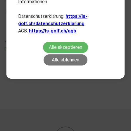
Informationen
PXG
Black OPS 0311 - Custom Fit
Datenschutzerklärung:
https://ls-
CHF
559.00
golf.ch/datenschutzerklarung
AGB:
https://ls-golf.ch/agb
*unverbindliche
Alle akzeptieren
Preisempfehlung
Alle ablehnen