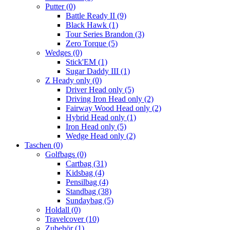
Putter
(0)
Battle Ready II
(9)
Black Hawk
(1)
Tour Series Brandon
(3)
Zero Torque
(5)
Wedges
(0)
Stick'EM
(1)
Sugar Daddy III
(1)
Z Heady only
(0)
Driver Head only
(5)
Driving Iron Head only
(2)
Fairway Wood Head only
(2)
Hybrid Head only
(1)
Iron Head only
(5)
Wedge Head only
(2)
Taschen
(0)
Golfbags
(0)
Cartbag
(31)
Kidsbag
(4)
Pensilbag
(4)
Standbag
(38)
Sundaybag
(5)
Holdall
(0)
Travelcover
(10)
Zubehör
(1)