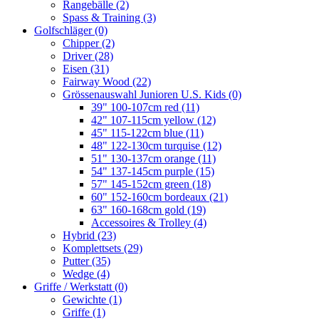
Rangebälle
(2)
Spass & Training
(3)
Golfschläger
(0)
Chipper
(2)
Driver
(28)
Eisen
(31)
Fairway Wood
(22)
Grössenauswahl Junioren U.S. Kids
(0)
39" 100-107cm red
(11)
42" 107-115cm yellow
(12)
45" 115-122cm blue
(11)
48" 122-130cm turquise
(12)
51" 130-137cm orange
(11)
54" 137-145cm purple
(15)
57" 145-152cm green
(18)
60" 152-160cm bordeaux
(21)
63" 160-168cm gold
(19)
Accessoires & Trolley
(4)
Hybrid
(23)
Komplettsets
(29)
Putter
(35)
Wedge
(4)
Griffe / Werkstatt
(0)
Gewichte
(1)
Griffe
(1)