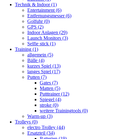
Technik & Indoor
(1)
Entertainment
(6)
Entfernungsmesser
(6)
Golfuhr
(0)
GPS
(2)
Indoor Anlagen
(29)
Launch Monitors
(3)
Selfie stick
(1)
Training
(1)
allgemein
(5)
Bälle
(4)
kurzes Spiel
(13)
langes Spiel
(17)
Putten
(7)
Gates
(7)
Matten
(5)
Putttrainer
(12)
Spiegel
(4)
stroke
(0)
weitere Trainingtools
(0)
Warm-up
(3)
Trolleys
(0)
electro Trolley
(44)
Ersatzteil
(34)
Batterien
(19)