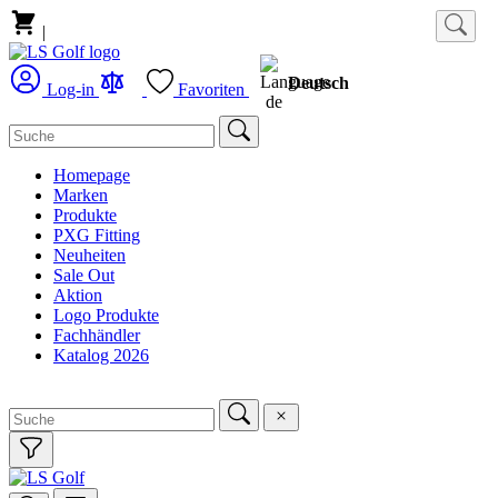
|
Deutsch
Log-in
Favoriten
Homepage
Marken
Produkte
PXG Fitting
Neuheiten
Sale Out
Aktion
Logo Produkte
Fachhändler
Katalog 2026