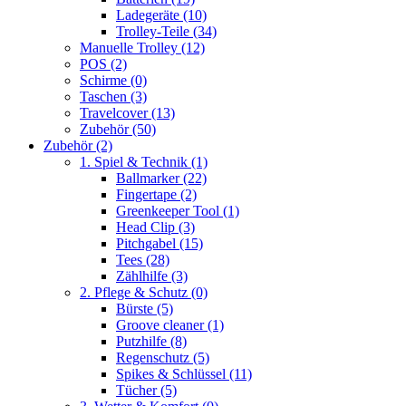
Ladegeräte
(10)
Trolley-Teile
(34)
Manuelle Trolley
(12)
POS
(2)
Schirme
(0)
Taschen
(3)
Travelcover
(13)
Zubehör
(50)
Zubehör
(2)
1. Spiel & Technik
(1)
Ballmarker
(22)
Fingertape
(2)
Greenkeeper Tool
(1)
Head Clip
(3)
Pitchgabel
(15)
Tees
(28)
Zählhilfe
(3)
2. Pflege & Schutz
(0)
Bürste
(5)
Groove cleaner
(1)
Putzhilfe
(8)
Regenschutz
(5)
Spikes & Schlüssel
(11)
Tücher
(5)