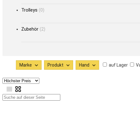
Trolleys
(0)
Zubehör
(2)
Marke
Produkt
Hand
auf Lager
Va