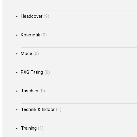
Headcover
(9)
Kosmetik
(0)
Mode
(0)
PXG Fitting
(0)
Taschen
(0)
Technik & Indoor
(1)
Training
(1)