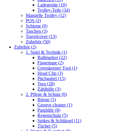
Ladegeräte
(10)
Trolley-Teile
(34)
Manuelle Trolley
(12)
POS
(2)
Schirme
(0)
Taschen
(3)
Travelcover
(13)
Zubehör
(50)
Zubehör
(2)
1. Spiel & Technik
(1)
Ballmarker
(22)
Fingertape
(2)
Greenkeeper Tool
(1)
Head Clip
(3)
Pitchgabel
(15)
Tees
(28)
Zählhilfe
(3)
2. Pflege & Schutz
(0)
Bürste
(5)
Groove cleaner
(1)
Putzhilfe
(8)
Regenschutz
(5)
Spikes & Schlüssel
(11)
Tücher
(5)