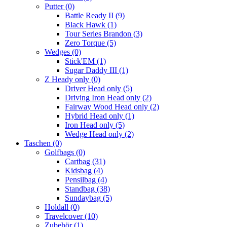
Putter
(0)
Battle Ready II
(9)
Black Hawk
(1)
Tour Series Brandon
(3)
Zero Torque
(5)
Wedges
(0)
Stick'EM
(1)
Sugar Daddy III
(1)
Z Heady only
(0)
Driver Head only
(5)
Driving Iron Head only
(2)
Fairway Wood Head only
(2)
Hybrid Head only
(1)
Iron Head only
(5)
Wedge Head only
(2)
Taschen
(0)
Golfbags
(0)
Cartbag
(31)
Kidsbag
(4)
Pensilbag
(4)
Standbag
(38)
Sundaybag
(5)
Holdall
(0)
Travelcover
(10)
Zubehör
(1)