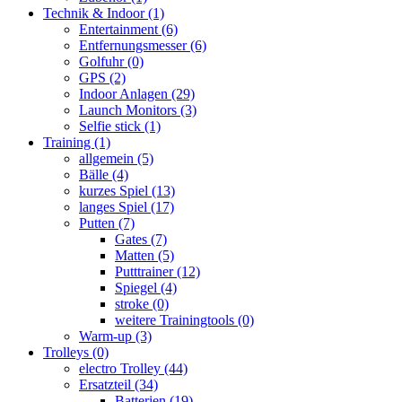
Technik & Indoor
(1)
Entertainment
(6)
Entfernungsmesser
(6)
Golfuhr
(0)
GPS
(2)
Indoor Anlagen
(29)
Launch Monitors
(3)
Selfie stick
(1)
Training
(1)
allgemein
(5)
Bälle
(4)
kurzes Spiel
(13)
langes Spiel
(17)
Putten
(7)
Gates
(7)
Matten
(5)
Putttrainer
(12)
Spiegel
(4)
stroke
(0)
weitere Trainingtools
(0)
Warm-up
(3)
Trolleys
(0)
electro Trolley
(44)
Ersatzteil
(34)
Batterien
(19)