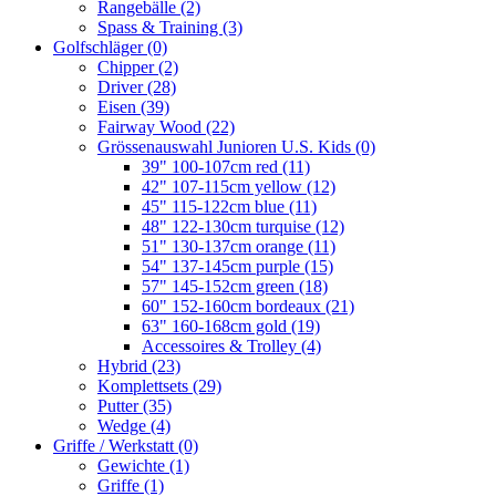
Rangebälle
(2)
Spass & Training
(3)
Golfschläger
(0)
Chipper
(2)
Driver
(28)
Eisen
(39)
Fairway Wood
(22)
Grössenauswahl Junioren U.S. Kids
(0)
39" 100-107cm red
(11)
42" 107-115cm yellow
(12)
45" 115-122cm blue
(11)
48" 122-130cm turquise
(12)
51" 130-137cm orange
(11)
54" 137-145cm purple
(15)
57" 145-152cm green
(18)
60" 152-160cm bordeaux
(21)
63" 160-168cm gold
(19)
Accessoires & Trolley
(4)
Hybrid
(23)
Komplettsets
(29)
Putter
(35)
Wedge
(4)
Griffe / Werkstatt
(0)
Gewichte
(1)
Griffe
(1)