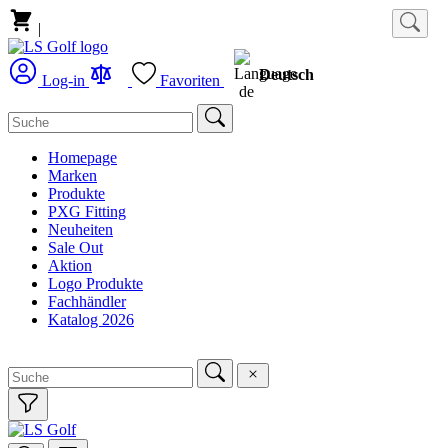
|
Deutsch
Log-in
Favoriten
Homepage
Marken
Produkte
PXG Fitting
Neuheiten
Sale Out
Aktion
Logo Produkte
Fachhändler
Katalog 2026