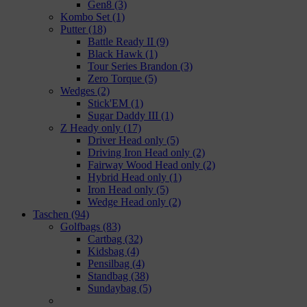
Gen8
(3)
Kombo Set
(1)
Putter
(18)
Battle Ready II
(9)
Black Hawk
(1)
Tour Series Brandon
(3)
Zero Torque
(5)
Wedges
(2)
Stick'EM
(1)
Sugar Daddy III
(1)
Z Heady only
(17)
Driver Head only
(5)
Driving Iron Head only
(2)
Fairway Wood Head only
(2)
Hybrid Head only
(1)
Iron Head only
(5)
Wedge Head only
(2)
Taschen
(94)
Golfbags
(83)
Cartbag
(32)
Kidsbag
(4)
Pensilbag
(4)
Standbag
(38)
Sundaybag
(5)