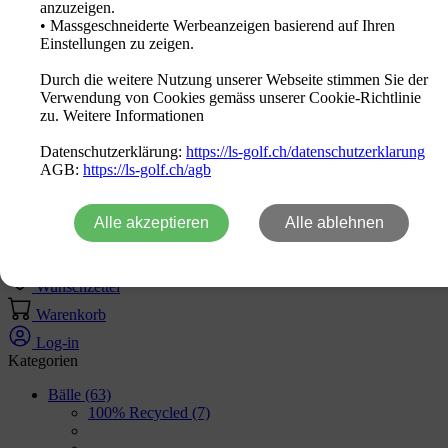
anzuzeigen.
Deutsch
• Massgeschneiderte Werbeanzeigen basierend auf Ihren
Einstellungen zu zeigen.
Marken
Durch die weitere Nutzung unserer Webseite stimmen Sie der
Neuheiten
Verwendung von Cookies gemäss unserer Cookie-Richtlinie
Sale Out
zu. Weitere Informationen
Aktion
Logo Produkte
Datenschutzerklärung:
https://ls-golf.ch/datenschutzerklarung
Fachhändler
AGB:
https://ls-golf.ch/agb
Kontakt
Alle akzeptieren
Alle ablehnen
Home
Produkte
Wunschzettel
Warenkorb
Log-in
Kategorien
Bälle
(63)
100% Recycled
(7)