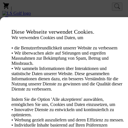
|
Log-in
Favoriten
Diese Webseite verwendet Cookies.
Wir verwenden Cookies und Daten, um
Homepage
Marken
• die Benutzerfreundlichkeit unserer Website zu verbessern
Produkte
• Wir überwachen aktiv auf Störungen und ergreifen
PXG Fitting
Massnahmen zur Bekämpfung von Spam, Betrug und
Neuheiten
Missbrauch.
Sale Out
• Wir sammeln Informationen über Interaktionen und
Aktion
statistische Daten unserer Website. Diese gesammelten
Logo Produkte
Informationen dienen dazu, ein besseres Verständnis für die
Fachhändler
Nutzung unserer Dienste zu gewinnen und die Qualität dieser
Katalog 2026
Dienste zu verbessern.
Indem Sie die Option 'Alle akzeptieren' auswählen,
ermöglichen Sie uns, Cookies und Daten einzusetzen, um
• Innovative Dienste zu entwickeln und kontinuierlich zu
optimieren.
• Werbung gezielt auszuliefern und deren Effizienz zu messen.
• Individuelle Inhalte basierend auf Ihren Präferenzen