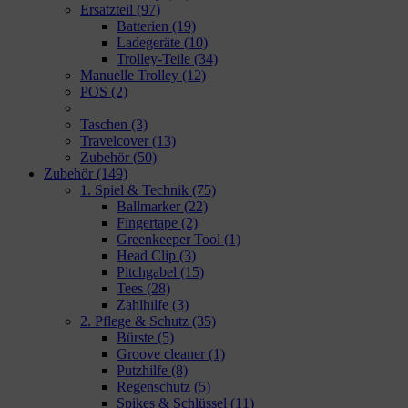
Ersatzteil
(97)
Batterien
(19)
Ladegeräte
(10)
Trolley-Teile
(34)
Manuelle Trolley
(12)
POS
(2)
Taschen
(3)
Travelcover
(13)
Zubehör
(50)
Zubehör
(149)
1. Spiel & Technik
(75)
Ballmarker
(22)
Fingertape
(2)
Greenkeeper Tool
(1)
Head Clip
(3)
Pitchgabel
(15)
Tees
(28)
Zählhilfe
(3)
2. Pflege & Schutz
(35)
Bürste
(5)
Groove cleaner
(1)
Putzhilfe
(8)
Regenschutz
(5)
Spikes & Schlüssel
(11)