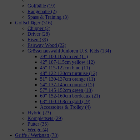
Golfbälle
(19)
Rangebälle
(2)
Spass & Training
(3)
Golfschläger
(316)
Chipper
(2)
Driver
(28)
Eisen
(39)
Fairway Wood
(22)
Grössenauswahl Junioren U.S. Kids
(134)
39" 100-107cm red
(11)
42" 107-115cm yellow
(12)
45" 115-122cm blue
(11)
48" 122-130cm turquise
(12)
51" 130-137cm orange
(11)
54" 137-145cm purple
(15)
57" 145-152cm green
(18)
60" 152-160cm bordeaux
(21)
63" 160-168cm gold
(19)
Accessoires & Trolley
(4)
Hybrid
(23)
Komplettsets
(29)
Putter
(35)
Wedge
(4)
Griffe / Werkstatt
(78)