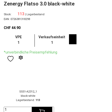
Zenergy Flatso 3.0 black-white
113
Stock:
| Lagerbestand
EAN: 0726381318298
CHF
44.90
VPE
Verkaufseinheit
1
1
*unverbindliche Preisempfehlung
SS51-A2312_1
black-white
Lagerbestand:
113