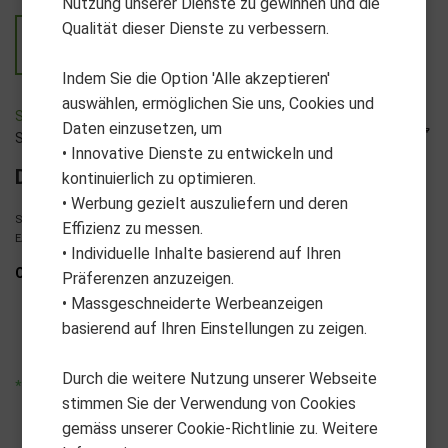
Nutzung unserer Dienste zu gewinnen und die
Qualität dieser Dienste zu verbessern.
Indem Sie die Option 'Alle akzeptieren'
auswählen, ermöglichen Sie uns, Cookies und
SS51-A0505_1
Daten einzusetzen, um
SuperStroke
• Innovative Dienste zu entwickeln und
Deep Etched Smooth black
kontinuierlich zu optimieren.
• Werbung gezielt auszuliefern und deren
35
Stock:
| Lagerbestand
Effizienz zu messen.
EAN: 0726381320727
• Individuelle Inhalte basierend auf Ihren
CHF 24.90
Präferenzen anzuzeigen.
• Massgeschneiderte Werbeanzeigen
VPE
Verkaufseinheit
basierend auf Ihren Einstellungen zu zeigen.
1
1
Durch die weitere Nutzung unserer Webseite
*unverbindliche Preisempfehlung
stimmen Sie der Verwendung von Cookies
gemäss unserer Cookie-Richtlinie zu. Weitere