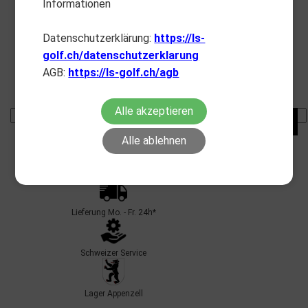
Informationen
Datenschutzerklärung:
https://ls-
golf.ch/datenschutzerklarung
SS51-A0505_1
SS51-A0505_2
AGB:
https://ls-golf.ch/agb
black
white
Lagerbestand:
35
Lagerbestand:
30
Alle akzeptieren
Alle ablehnen
Lieferung Mo. - Fr. 24h*
Schweizer Service
Lager Appenzell