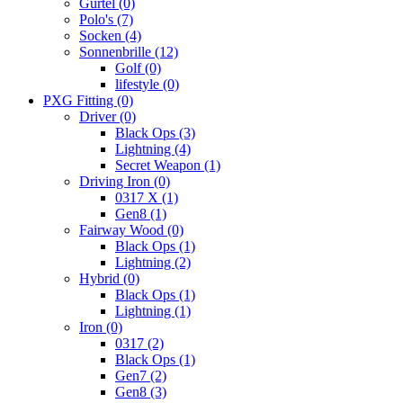
Gürtel
(0)
Polo's
(7)
Socken
(4)
Sonnenbrille
(12)
Golf
(0)
lifestyle
(0)
PXG Fitting
(0)
Driver
(0)
Black Ops
(3)
Lightning
(4)
Secret Weapon
(1)
Driving Iron
(0)
0317 X
(1)
Gen8
(1)
Fairway Wood
(0)
Black Ops
(1)
Lightning
(2)
Hybrid
(0)
Black Ops
(1)
Lightning
(1)
Iron
(0)
0317
(2)
Black Ops
(1)
Gen7
(2)
Gen8
(3)