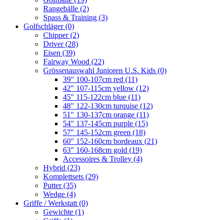
Rangebälle
(2)
Spass & Training
(3)
Golfschläger
(0)
Chipper
(2)
Driver
(28)
Eisen
(39)
Fairway Wood
(22)
Grössenauswahl Junioren U.S. Kids
(0)
39" 100-107cm red
(11)
42" 107-115cm yellow
(12)
45" 115-122cm blue
(11)
48" 122-130cm turquise
(12)
51" 130-137cm orange
(11)
54" 137-145cm purple
(15)
57" 145-152cm green
(18)
60" 152-160cm bordeaux
(21)
63" 160-168cm gold
(19)
Accessoires & Trolley
(4)
Hybrid
(23)
Komplettsets
(29)
Putter
(35)
Wedge
(4)
Griffe / Werkstatt
(0)
Gewichte
(1)