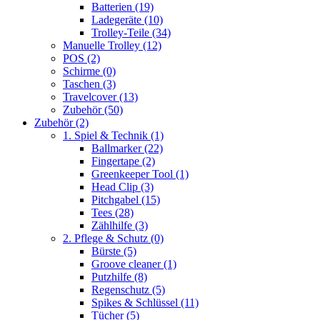
Batterien
(19)
Ladegeräte
(10)
Trolley-Teile
(34)
Manuelle Trolley
(12)
POS
(2)
Schirme
(0)
Taschen
(3)
Travelcover
(13)
Zubehör
(50)
Zubehör
(2)
1. Spiel & Technik
(1)
Ballmarker
(22)
Fingertape
(2)
Greenkeeper Tool
(1)
Head Clip
(3)
Pitchgabel
(15)
Tees
(28)
Zählhilfe
(3)
2. Pflege & Schutz
(0)
Bürste
(5)
Groove cleaner
(1)
Putzhilfe
(8)
Regenschutz
(5)
Spikes & Schlüssel
(11)
Tücher
(5)