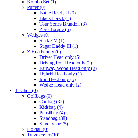
Kombo Set
(1)
Putter
(0)
Battle Ready II
(9)
Black Hawk
(1)
Tour Series Brandon
(3)
Zero Torque
(5)
Wedges
(0)
Stick'EM
(1)
Sugar Daddy III
(1)
Z Heady only
(0)
Driver Head only
(5)
Driving Iron Head only
(2)
Fairway Wood Head only
(2)
Hybrid Head only
(1)
Iron Head only
(5)
Wedge Head only
(2)
Taschen
(0)
Golfbags
(0)
Cartbag
(32)
Kidsbag
(4)
Pensilbag
(4)
Standbag
(38)
Sundaybag
(5)
Holdall
(0)
Travelcover
(10)