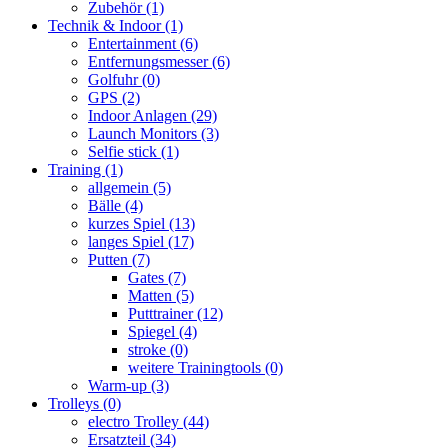
Zubehör
(1)
Technik & Indoor
(1)
Entertainment
(6)
Entfernungsmesser
(6)
Golfuhr
(0)
GPS
(2)
Indoor Anlagen
(29)
Launch Monitors
(3)
Selfie stick
(1)
Training
(1)
allgemein
(5)
Bälle
(4)
kurzes Spiel
(13)
langes Spiel
(17)
Putten
(7)
Gates
(7)
Matten
(5)
Putttrainer
(12)
Spiegel
(4)
stroke
(0)
weitere Trainingtools
(0)
Warm-up
(3)
Trolleys
(0)
electro Trolley
(44)
Ersatzteil
(34)