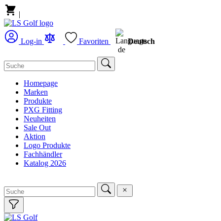
|
Deutsch
Log-in
Favoriten
Homepage
Marken
Produkte
PXG Fitting
Neuheiten
Sale Out
Aktion
Logo Produkte
Fachhändler
Katalog 2026