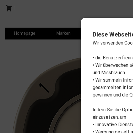
|
Homepage
Marken
Produkte
P
Diese Webseit
Wir verwenden Coo
• die Benutzerfreu
• Wir überwachen a
und Missbrauch.
• Wir sammeln Info
gesammelten Inform
gewinnen und die Qu
Indem Sie die Optio
einzusetzen, um
• Innovative Dienst
• Werbung gezielt a