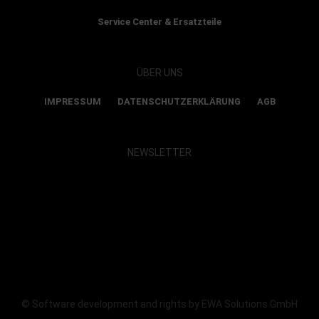
Service Center & Ersatzteile
ÜBER UNS
IMPRESSUM
DATENSCHUTZERKLÄRUNG
AGB
NEWSLETTER
Show map and accept cookies
© Software development and rights by EWA Solutions GmbH