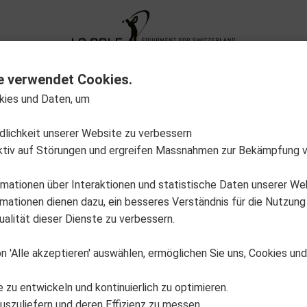
XG Fitting
Neuheiten
Sale Out
Aktion
e verwendet Cookies.
kies und Daten, um
01-A0015_1
ndlichkeit unserer Website zu verbessern
Pitchfix
ktiv auf Störungen und ergreifen Massnahmen zur Bekämpfung 
Multi Marker Chip blac
rmationen über Interaktionen und statistische Daten unserer We
Nicht auf Lager
EAN: 8718546068683
ationen dienen dazu, ein besseres Verständnis für die Nutzung
alität dieser Dienste zu verbessern.
CHF 10.90
n 'Alle akzeptieren' auswählen, ermöglichen Sie uns, Cookies un
VPE
Verkaufse
1
1
e zu entwickeln und kontinuierlich zu optimieren.
*unverbindliche Preisempfehlun
uszuliefern und deren Effizienz zu messen.