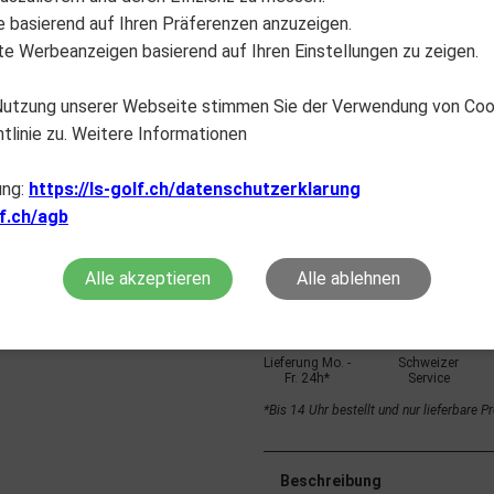
lte basierend auf Ihren Präferenzen anzuzeigen.
e Werbeanzeigen basierend auf Ihren Einstellungen zu zeigen.
 Nutzung unserer Webseite stimmen Sie der Verwendung von Co
tlinie zu. Weitere Informationen
01-A0015_1
black
ung:
https://ls-golf.ch/datenschutzerklarung
lf.ch/agb
Nicht auf Lager
Ni
Alle akzeptieren
Alle ablehnen
Lieferung Mo. -
Schweizer
Fr. 24h*
Service
*Bis 14 Uhr bestellt und nur lieferbare P
Beschreibung