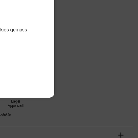
okies gemäss
01-A0015_5
green
cht auf Lager
Lager
Appenzell
rodukte