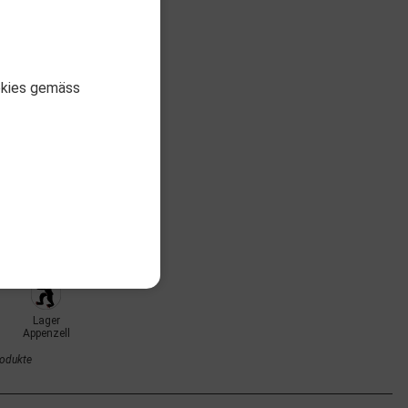
okies gemäss
12-A0001_5
green
gerbestand:
4
Lager
Appenzell
rodukte