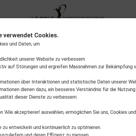
XG Fitting
Neuheiten
Sale Out
Aktion
e verwendet Cookies.
kies und Daten, um
12-A0001_4
ndlichkeit unserer Website zu verbessern
GrooveFix
ktiv auf Störungen und ergreifen Massnahmen zur Bekämpfung 
GrooveFix Tool purple
rmationen über Interaktionen und statistische Daten unserer We
Nicht auf Lager
EAN: 7640403890049
ationen dienen dazu, ein besseres Verständnis für die Nutzung
alität dieser Dienste zu verbessern.
CHF 33.90
n 'Alle akzeptieren' auswählen, ermöglichen Sie uns, Cookies un
VPE
Verkaufse
1
1
e zu entwickeln und kontinuierlich zu optimieren.
*unverbindliche Preisempfehlun
uszuliefern und deren Effizienz zu messen.