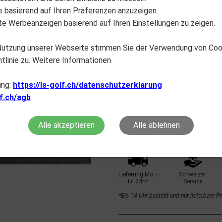
lte basierend auf Ihren Präferenzen anzuzeigen.
e Werbeanzeigen basierend auf Ihren Einstellungen zu zeigen.
 Nutzung unserer Webseite stimmen Sie der Verwendung von Co
tlinie zu. Weitere Informationen
12-A0001_4
purple
ung:
https://ls-golf.ch/datenschutzerklarung
La
lf.ch/agb
Nicht auf Lager
Alle akzeptieren
Alle ablehnen
Lieferung Mo. -
Schweizer
Fr. 24h*
Service
*Bis 14 Uhr bestellt und nur lieferbare P