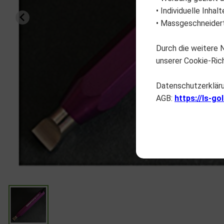
• Individuelle Inha
• Massgeschneidert
Durch die weitere
unserer Cookie-Rich
Datenschutzerklär
AGB:
https://ls-go