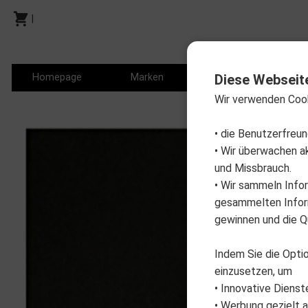
|
Homepage
Marken
Produkte
P
Diese Webseit
Wir verwenden Coo
• die Benutzerfreu
• Wir überwachen a
und Missbrauch.
• Wir sammeln Info
gesammelten Inform
gewinnen und die Qu
Indem Sie die Optio
einzusetzen, um
• Innovative Dienst
• Werbung gezielt a