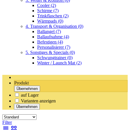
3. Wetter & Komfort
(0)
Cooler
(2)
Schirme
(7)
Trinkflaschen
(2)
Wärmpads
(0)
4. Transport & Organisation
(0)
Ballangel
(7)
Ballaufnahme
(4)
Befestigen
(4)
Personalisierer
(7)
5. Sonstiges & Specials
(0)
Schwungtrainer
(0)
Winter / Launch Mat
(2)
Produkt
Übernehmen
auf Lager
Varianten anzeigen
Übernehmen
Filter