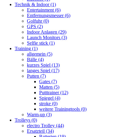
Technik & Indoor
(1)
Entertainment
(6)
Entfernungsmesser
(6)
Golfuhr
(0)
GPS
(2)
Indoor Anlagen
(29)
Launch Monitors
(3)
Selfie stick
(1)
Training
(1)
allgemein
(5)
Bälle
(4)
kurzes Spiel
(13)
langes Spiel
(17)
Putten
(7)
Gates
(7)
Matten
(5)
Putttrainer
(12)
Spiegel
(4)
stroke
(0)
weitere Trainingtools
(0)
Warm-up
(3)
Trolleys
(0)
electro Trolley
(44)
Ersatzteil
(34)
Batterien
(19)