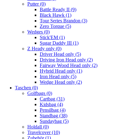
Putter
(0)
Battle Ready II
(9)
Black Hawk
(1)
Tour Series Brandon
(3)
Zero Torque
(5)
Wedges
(0)
Stick'EM
(1)
Sugar Daddy III
(1)
Z Heady only
(0)
Driver Head only
(5)
Driving Iron Head only
(2)
Fairway Wood Head only
(2)
Hybrid Head only
(1)
Iron Head only
(5)
Wedge Head only
(2)
Taschen
(0)
Golfbags
(0)
Cartbag
(31)
Kidsbag
(4)
Pensilbag
(4)
Standbag
(38)
Sundaybag
(5)
Holdall
(0)
Travelcover
(10)
Zubehör
(1)