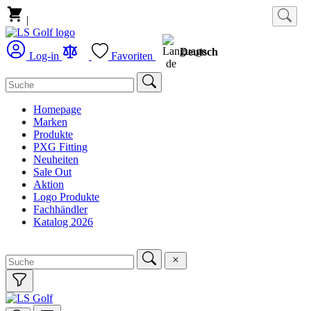
|
Deutsch
Log-in
Favoriten
Homepage
Marken
Produkte
PXG Fitting
Neuheiten
Sale Out
Aktion
Logo Produkte
Fachhändler
Katalog 2026