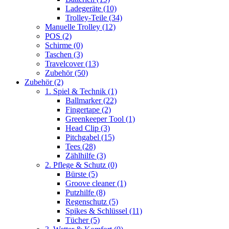
Ladegeräte
(10)
Trolley-Teile
(34)
Manuelle Trolley
(12)
POS
(2)
Schirme
(0)
Taschen
(3)
Travelcover
(13)
Zubehör
(50)
Zubehör
(2)
1. Spiel & Technik
(1)
Ballmarker
(22)
Fingertape
(2)
Greenkeeper Tool
(1)
Head Clip
(3)
Pitchgabel
(15)
Tees
(28)
Zählhilfe
(3)
2. Pflege & Schutz
(0)
Bürste
(5)
Groove cleaner
(1)
Putzhilfe
(8)
Regenschutz
(5)
Spikes & Schlüssel
(11)
Tücher
(5)