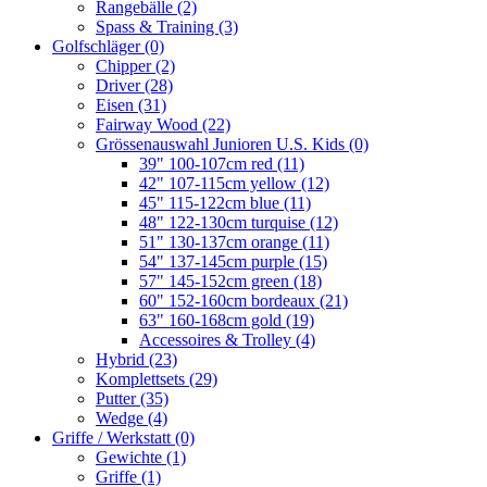
Rangebälle
(2)
Spass & Training
(3)
Golfschläger
(0)
Chipper
(2)
Driver
(28)
Eisen
(31)
Fairway Wood
(22)
Grössenauswahl Junioren U.S. Kids
(0)
39" 100-107cm red
(11)
42" 107-115cm yellow
(12)
45" 115-122cm blue
(11)
48" 122-130cm turquise
(12)
51" 130-137cm orange
(11)
54" 137-145cm purple
(15)
57" 145-152cm green
(18)
60" 152-160cm bordeaux
(21)
63" 160-168cm gold
(19)
Accessoires & Trolley
(4)
Hybrid
(23)
Komplettsets
(29)
Putter
(35)
Wedge
(4)
Griffe / Werkstatt
(0)
Gewichte
(1)
Griffe
(1)