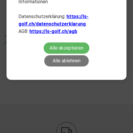
Informationen
GPS Holder
Scorecardholder Nano 2024
CHF
31.90
CHF
44.90
Datenschutzerklärung:
https://ls-
golf.ch/datenschutzerklarung
AGB:
https://ls-golf.ch/agb
*unverbindliche
*unverbindliche
Preisempfehlung
Preisempfehlung
Alle akzeptieren
Alle ablehnen