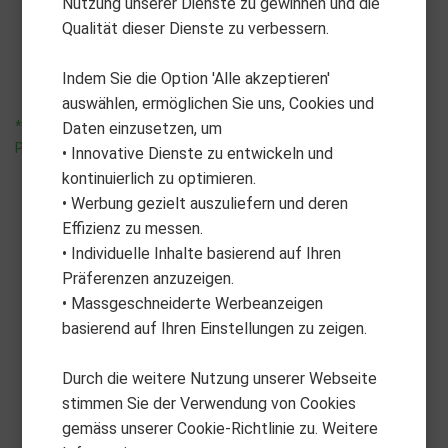
Nutzung unserer Dienste zu gewinnen und die
Umbrellaholder
Scorecardholder Pro
Qualität dieser Dienste zu verbessern.
CHF
54.90
CHF
44.90
Indem Sie die Option 'Alle akzeptieren'
auswählen, ermöglichen Sie uns, Cookies und
*unverbindliche
*unverbindliche
Daten einzusetzen, um
Preisempfehlung
Preisempfehlung
• Innovative Dienste zu entwickeln und
kontinuierlich zu optimieren.
• Werbung gezielt auszuliefern und deren
Effizienz zu messen.
• Individuelle Inhalte basierend auf Ihren
Präferenzen anzuzeigen.
• Massgeschneiderte Werbeanzeigen
basierend auf Ihren Einstellungen zu zeigen.
Durch die weitere Nutzung unserer Webseite
stimmen Sie der Verwendung von Cookies
gemäss unserer Cookie-Richtlinie zu. Weitere
ALBATROSS
ALBATROSS