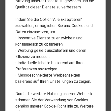
Nutzung unserer Dienste zu gewinnen und die
Qualität dieser Dienste zu verbessern.
Lieferung zum Fachhändler
Indem Sie die Option 'Alle akzeptieren'
Sie können die Produkte bei Ihrem Fachhändler abholen
auswählen, ermöglichen Sie uns, Cookies und
Daten einzusetzen, um
• Innovative Dienste zu entwickeln und
kontinuierlich zu optimieren.
• Werbung gezielt auszuliefern und deren
Direktversand zu Ihnen nach Hause
Effizienz zu messen.
Gerne senden wir Ihnen im Auftrag Ihres Fachhändlers die Ware auch
• Individuelle Inhalte basierend auf Ihren
direkt nach Hause
Präferenzen anzuzeigen.
• Massgeschneiderte Werbeanzeigen
basierend auf Ihren Einstellungen zu zeigen.
Durch die weitere Nutzung unserer Webseite
Service
stimmen Sie der Verwendung von Cookies
Ihr Fachhändler steht Ihnen gerne bei allen Fragen zur Verfügung
gemäss unserer Cookie-Richtlinie zu. Weitere