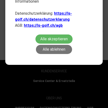
Informationen
Datenschutzerklärung:
https://ls-
golf.ch/datenschutzerklarung
AGB:
https://ls-golf.ch/agb
Fachhandelstreue
Wir verkaufen unser komplettes Sortiment nur über den Fachhandel, Sie
finden alle Produkte auf unserer Seite
Alle akzeptieren
Alle ablehnen
KUNDENSERVICE
Service Center & Ersatzteile
ÜBER UNS
IMPRESSUM
DATENSCHUTZERKLÄRUNG
AGB