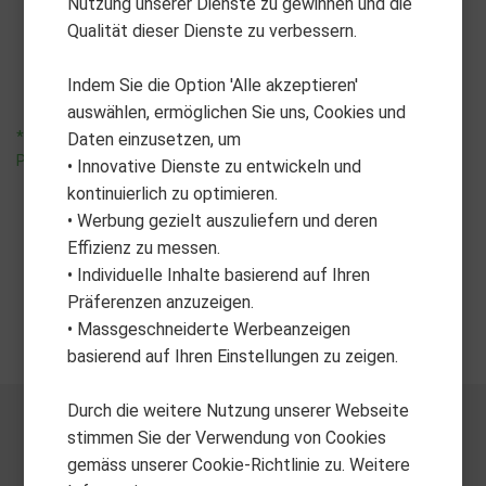
Nutzung unserer Dienste zu gewinnen und die
Lightning Hybrid
Qualität dieser Dienste zu verbessern.
CHF
279.00
Indem Sie die Option 'Alle akzeptieren'
auswählen, ermöglichen Sie uns, Cookies und
*unverbindliche
Daten einzusetzen, um
Preisempfehlung
• Innovative Dienste zu entwickeln und
kontinuierlich zu optimieren.
• Werbung gezielt auszuliefern und deren
Effizienz zu messen.
• Individuelle Inhalte basierend auf Ihren
Präferenzen anzuzeigen.
• Massgeschneiderte Werbeanzeigen
basierend auf Ihren Einstellungen zu zeigen.
Durch die weitere Nutzung unserer Webseite
stimmen Sie der Verwendung von Cookies
gemäss unserer Cookie-Richtlinie zu. Weitere