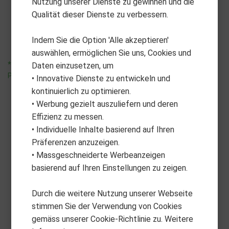
Nutzung unserer Dienste zu gewinnen und die
A5/A7 Battery 9ah
A1/A3 Battery 10ah
Qualität dieser Dienste zu verbessern.
CHF
425.00
CHF
390.00
Indem Sie die Option 'Alle akzeptieren'
auswählen, ermöglichen Sie uns, Cookies und
*unverbindliche
*unverbindliche
Daten einzusetzen, um
Preisempfehlung
Preisempfehlung
• Innovative Dienste zu entwickeln und
kontinuierlich zu optimieren.
• Werbung gezielt auszuliefern und deren
Effizienz zu messen.
• Individuelle Inhalte basierend auf Ihren
Präferenzen anzuzeigen.
• Massgeschneiderte Werbeanzeigen
basierend auf Ihren Einstellungen zu zeigen.
Durch die weitere Nutzung unserer Webseite
stimmen Sie der Verwendung von Cookies
gemäss unserer Cookie-Richtlinie zu. Weitere
ALBATROSS
ALBATROSS