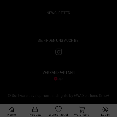
NEWSLETTER
Show map and accept cookies
SIE FINDEN UNS AUCH BEI
VERSANDPARTNER
© Software development and rights by EWA Solutions GmbH
Home
Produkte
Wunschzettel
Warenkorb
Log-in