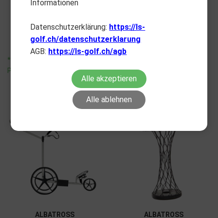
Informationen
T-Tools für A-Serie
Umbrellaholder für A-Serie
CHF
15.90
CHF
69.00
Datenschutzerklärung:
https://ls-
golf.ch/datenschutzerklarung
AGB:
https://ls-golf.ch/agb
*unverbindliche
*unverbindliche
Preisempfehlung
Preisempfehlung
Alle akzeptieren
Alle ablehnen
ALBATROSS
ALBATROSS