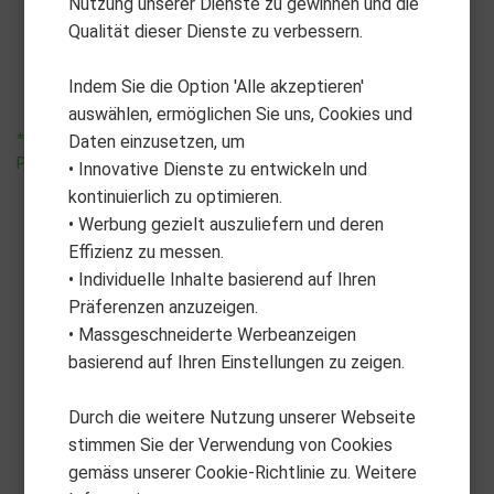
Nutzung unserer Dienste zu gewinnen und die
Nitron
Pull Trolley 2-Rad
Qualität dieser Dienste zu verbessern.
CHF
399.00
CHF
599.00
Indem Sie die Option 'Alle akzeptieren'
auswählen, ermöglichen Sie uns, Cookies und
*unverbindliche
*unverbindliche
Daten einzusetzen, um
Preisempfehlung
Preisempfehlung
• Innovative Dienste zu entwickeln und
kontinuierlich zu optimieren.
• Werbung gezielt auszuliefern und deren
Effizienz zu messen.
• Individuelle Inhalte basierend auf Ihren
Präferenzen anzuzeigen.
• Massgeschneiderte Werbeanzeigen
basierend auf Ihren Einstellungen zu zeigen.
Durch die weitere Nutzung unserer Webseite
stimmen Sie der Verwendung von Cookies
gemäss unserer Cookie-Richtlinie zu. Weitere
FLAT CAT
BAGBOY