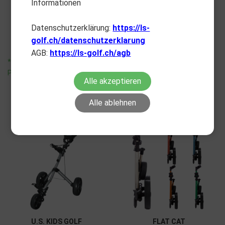
Informationen
Push Trolley 3-Rad
Nitron Slim Fold
CHF
729.00
CHF
449.00
Datenschutzerklärung:
https://ls-
golf.ch/datenschutzerklarung
AGB:
https://ls-golf.ch/agb
*unverbindliche
*unverbindliche
Preisempfehlung
Preisempfehlung
Alle akzeptieren
Alle ablehnen
U.S. KIDS GOLF
FLAT CAT