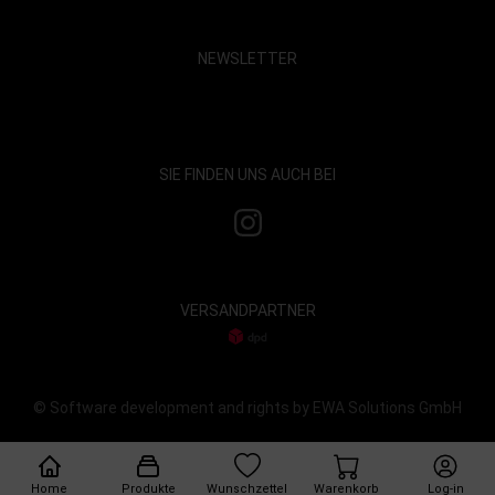
NEWSLETTER
Show map and accept cookies
SIE FINDEN UNS AUCH BEI
VERSANDPARTNER
© Software development and rights by EWA Solutions GmbH
Home
Produkte
Wunschzettel
Warenkorb
Log-in