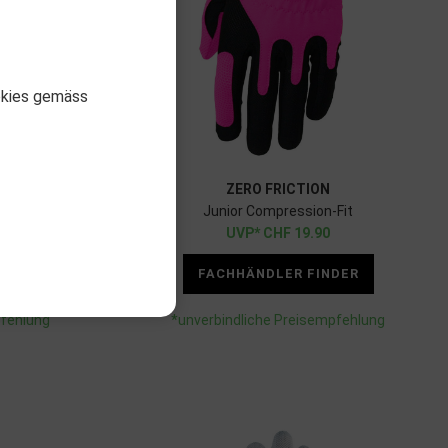
okies gemäss
ZERO FRICTION
 LH
Junior Compression-Fit
CHF
19.90
DER
FACHHÄNDLER FINDER
pfehlung
*unverbindliche Preisempfehlung