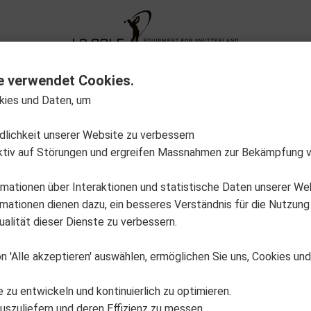
XG Fitting
Neuheiten
Sale Out
Aktion
e verwendet Cookies.
kies und Daten, um
auf Lager
Varianten anzeigen
ndlichkeit unserer Website zu verbessern
ktiv auf Störungen und ergreifen Massnahmen zur Bekämpfung 
rmationen über Interaktionen und statistische Daten unserer We
ationen dienen dazu, ein besseres Verständnis für die Nutzung
alität dieser Dienste zu verbessern.
n 'Alle akzeptieren' auswählen, ermöglichen Sie uns, Cookies un
e zu entwickeln und kontinuierlich zu optimieren.
uszuliefern und deren Effizienz zu messen.