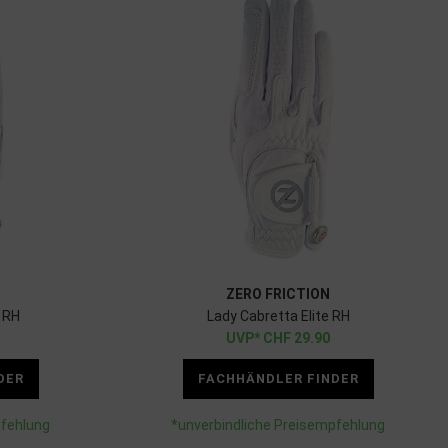
ZERO FRICTION
 RH
Lady Cabretta Elite RH
CHF
29.90
DER
FACHHÄNDLER FINDER
pfehlung
*unverbindliche Preisempfehlung