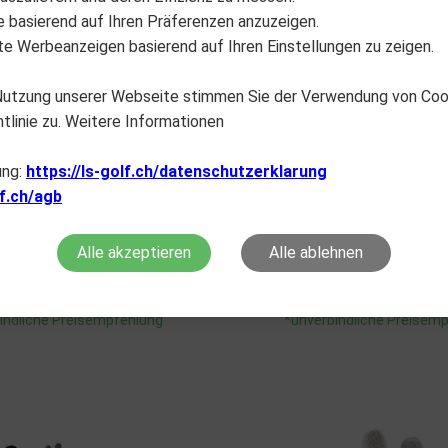
lte basierend auf Ihren Präferenzen anzuzeigen.
e Werbeanzeigen basierend auf Ihren Einstellungen zu zeigen.
 Nutzung unserer Webseite stimmen Sie der Verwendung von Co
tlinie zu. Weitere Informationen
ung:
https://ls-golf.ch/datenschutzerklarung
ZERO FRICTION
ZERO FRICTION
lf.ch/agb
n`s Compression-Fit
Lady Cabretta Elite
CHF
19.90
CHF
29.90
Alle akzeptieren
Alle ablehnen
CHHÄNDLER FINDER
FACHHÄNDLER FIN
indliche Preisempfehlung
*unverbindliche Preisem