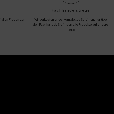
Fachhandelstreue
 allen Fragen zur
Wir verkaufen unser komplettes Sortiment nur über
den Fachhandel, Sie finden alle Produkte auf unserer
Seite