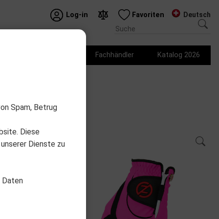
Deutsch
Log-in
Favoriten
Logo Produkte
Fachhändler
Katalog 2026
von Spam, Betrug
bsite. Diese
 unserer Dienste zu
d Daten