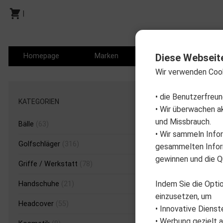
|
Homepage
Marken
Produkte
P
Diese Webseit
Wir verwenden Coo
Produkt
• die Benutzerfreu
KATEGORIEN
• Wir überwachen a
und Missbrauch.
Bälle
(63)
• Wir sammeln Info
Golfschläger
(316)
gesammelten Inform
gewinnen und die Qu
Griffe / Werkstatt
(78)
Indem Sie die Optio
Handschuhe
(21)
einzusetzen, um
Headcover
(55)
• Innovative Dienst
• Werbung gezielt a