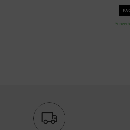
FA
*unverb