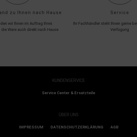
and zu Ihnen nach Hause
Service
den wir Ihnen im Auftrag Ihres
Ihr Fachhändler steht Ihnen gerne bei
 die Ware auch direkt nach Hause
Verfügung
KUNDENSERVICE
Service Center & Ersatzteile
ÜBER UNS
IMPRESSUM
DATENSCHUTZERKLÄRUNG
AGB