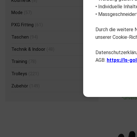
Kosmetik
(8)
• Individuelle Inha
Mode
(57)
• Massgeschneidert
PXG Fitting
(61)
Durch die weitere
unserer Cookie-Rich
Taschen
(94)
Technik & Indoor
(48)
Datenschutzerklär
AGB:
https://ls-go
Training
(78)
Me
Trolleys
(221)
FA
Zubehör
(149)
*unverb