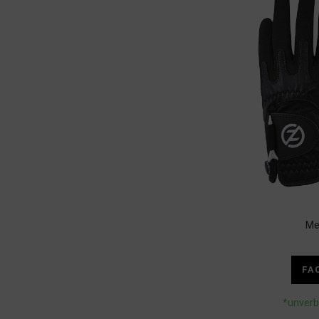
Me
FA
*unverb