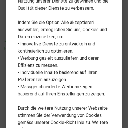
Nutzung unserer Dienste zu gewinnen und die
S1 Facelift Lithium 11ah DHC
Deluxe Seat M1
Qualität dieser Dienste zu verbessern.
27+ Loch
CHF
159.00
CHF
1,299.00
Indem Sie die Option 'Alle akzeptieren'
auswählen, ermöglichen Sie uns, Cookies und
*unverbindliche
Daten einzusetzen, um
*unverbindliche
Preisempfehlung
• Innovative Dienste zu entwickeln und
Preisempfehlung
kontinuierlich zu optimieren.
• Werbung gezielt auszuliefern und deren
Effizienz zu messen.
• Individuelle Inhalte basierend auf Ihren
Präferenzen anzuzeigen.
• Massgeschneiderte Werbeanzeigen
basierend auf Ihren Einstellungen zu zeigen.
Durch die weitere Nutzung unserer Webseite
stimmen Sie der Verwendung von Cookies
gemäss unserer Cookie-Richtlinie zu. Weitere