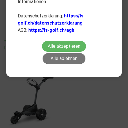
Informationen
MOTOCADDY
MOTOCADDY
M5 GPS DHC 27+ Loch
M7 GPS Remote 27+ Loch
Datenschutzerklärung:
https://ls-
CHF
1,799.00
CHF
2,199.00
golf.ch/datenschutzerklarung
AGB:
https://ls-golf.ch/agb
*unverbindliche
*unverbindliche
Alle akzeptieren
Preisempfehlung
Preisempfehlung
Alle ablehnen