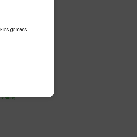
okies gemäss
Iron
DER
pfehlung