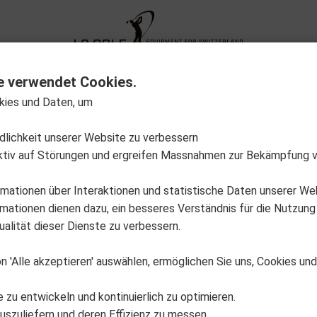
XG Fitting
Neuheiten
Sale Out
Aktion
e verwendet Cookies.
kies und Daten, um
auf Lager
Varianten anzeigen
ndlichkeit unserer Website zu verbessern
ktiv auf Störungen und ergreifen Massnahmen zur Bekämpfung 
rmationen über Interaktionen und statistische Daten unserer We
ationen dienen dazu, ein besseres Verständnis für die Nutzung
alität dieser Dienste zu verbessern.
n 'Alle akzeptieren' auswählen, ermöglichen Sie uns, Cookies un
e zu entwickeln und kontinuierlich zu optimieren.
uszuliefern und deren Effizienz zu messen.