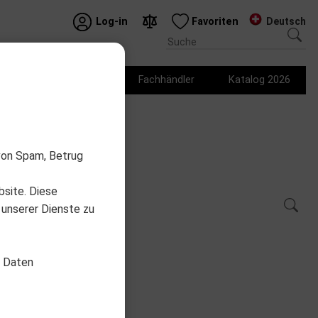
Deutsch
Log-in
Favoriten
Logo Produkte
Fachhändler
Katalog 2026
von Spam, Betrug
bsite. Diese
 unserer Dienste zu
d Daten