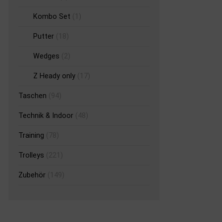
Kombo Set
(1)
Putter
(18)
Wedges
(2)
Z Heady only
(17)
Taschen
(94)
Technik & Indoor
(48)
Training
(78)
Trolleys
(221)
Zubehör
(149)