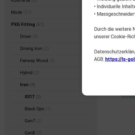
Kosmetik
(8)
• Individuelle Inha
Mode
(57)
• Massgeschneidert
PXG Fitting
(61)
Durch die weitere
unserer Cookie-Rich
Driver
(8)
Driving Iron
(2)
Datenschutzerklär
AGB:
https://ls-go
Fairway Wood
(3)
031
Hybrid
(2)
FA
Iron
(8)
*unverb
0317
(2)
Black Ops
(1)
Gen7
(2)
Gen8
(3)