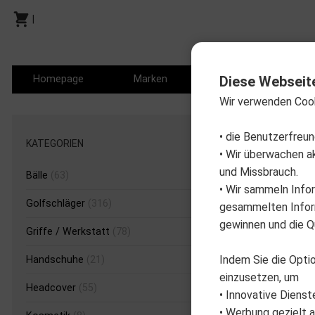
|
Homepage
Marken
Produkte
P
Diese Webseit
Wir verwenden Coo
Produkt
• die Benutzerfreu
KATEGORIEN
• Wir überwachen a
und Missbrauch.
Bälle
(63)
• Wir sammeln Info
Golfschläger
(316)
gesammelten Inform
gewinnen und die Qu
Griffe / Werkstatt
(78)
Indem Sie die Optio
Handschuhe
(21)
einzusetzen, um
Headcover
(55)
• Innovative Dienst
• Werbung gezielt a