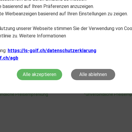
lte basierend auf Ihren Präferenzen anzuzeigen.
e Werbeanzeigen basierend auf Ihren Einstellungen zu zeigen.
 Nutzung unserer Webseite stimmen Sie der Verwendung von Co
tlinie zu. Weitere Informationen
ung:
https://ls-golf.ch/datenschutzerklarung
PXG
PXG
lf.ch/agb
7CB – Custom Fit Iron
0317ST – Custom Fit 
CHF
239.00
CHF
239.00
Alle akzeptieren
Alle ablehnen
CHHÄNDLER FINDER
FACHHÄNDLER FIN
indliche Preisempfehlung
*unverbindliche Preisem