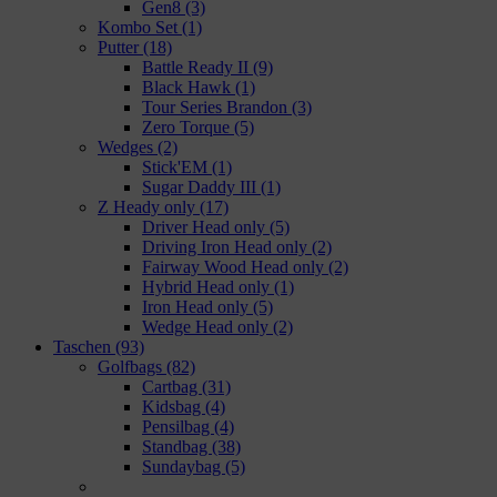
Gen8
(3)
Kombo Set
(1)
Putter
(18)
Battle Ready II
(9)
Black Hawk
(1)
Tour Series Brandon
(3)
Zero Torque
(5)
Wedges
(2)
Stick'EM
(1)
Sugar Daddy III
(1)
Z Heady only
(17)
Driver Head only
(5)
Driving Iron Head only
(2)
Fairway Wood Head only
(2)
Hybrid Head only
(1)
Iron Head only
(5)
Wedge Head only
(2)
Taschen
(93)
Golfbags
(82)
Cartbag
(31)
Kidsbag
(4)
Pensilbag
(4)
Standbag
(38)
Sundaybag
(5)