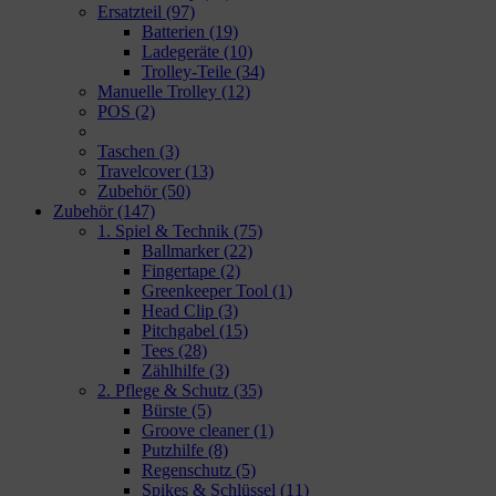
Ersatzteil
(97)
Batterien
(19)
Ladegeräte
(10)
Trolley-Teile
(34)
Manuelle Trolley
(12)
POS
(2)
Taschen
(3)
Travelcover
(13)
Zubehör
(50)
Zubehör
(147)
1. Spiel & Technik
(75)
Ballmarker
(22)
Fingertape
(2)
Greenkeeper Tool
(1)
Head Clip
(3)
Pitchgabel
(15)
Tees
(28)
Zählhilfe
(3)
2. Pflege & Schutz
(35)
Bürste
(5)
Groove cleaner
(1)
Putzhilfe
(8)
Regenschutz
(5)
Spikes & Schlüssel
(11)