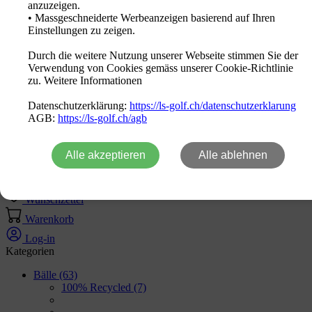
anzuzeigen.
Deutsch
• Massgeschneiderte Werbeanzeigen basierend auf Ihren
Einstellungen zu zeigen.
Marken
Durch die weitere Nutzung unserer Webseite stimmen Sie der
Neuheiten
Verwendung von Cookies gemäss unserer Cookie-Richtlinie
Sale Out
zu. Weitere Informationen
Aktion
Logo Produkte
Datenschutzerklärung:
https://ls-golf.ch/datenschutzerklarung
Fachhändler
AGB:
https://ls-golf.ch/agb
Kontakt
Alle akzeptieren
Alle ablehnen
Home
Produkte
Wunschzettel
Warenkorb
Log-in
Kategorien
Bälle
(63)
100% Recycled
(7)