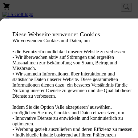
|
Log-in
Favoriten
Diese Webseite verwendet Cookies.
Wir verwenden Cookies und Daten, um
Homepage
Marken
• die Benutzerfreundlichkeit unserer Website zu verbessern
Produkte
• Wir überwachen aktiv auf Störungen und ergreifen
PXG Fitting
Massnahmen zur Bekämpfung von Spam, Betrug und
Neuheiten
Missbrauch.
Sale Out
• Wir sammeln Informationen über Interaktionen und
Aktion
statistische Daten unserer Website. Diese gesammelten
Logo Produkte
Informationen dienen dazu, ein besseres Verständnis für die
Fachhändler
Nutzung unserer Dienste zu gewinnen und die Qualität dieser
Katalog 2026
Dienste zu verbessern.
Indem Sie die Option 'Alle akzeptieren' auswählen,
ermöglichen Sie uns, Cookies und Daten einzusetzen, um
• Innovative Dienste zu entwickeln und kontinuierlich zu
optimieren.
• Werbung gezielt auszuliefern und deren Effizienz zu messen.
• Individuelle Inhalte basierend auf Ihren Präferenzen