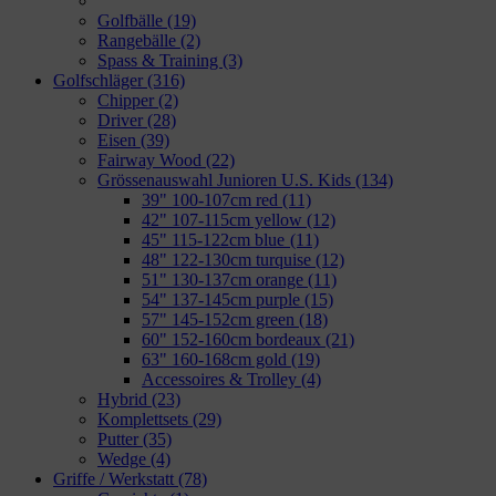
Golfbälle
(19)
Rangebälle
(2)
Spass & Training
(3)
Golfschläger
(316)
Chipper
(2)
Driver
(28)
Eisen
(39)
Fairway Wood
(22)
Grössenauswahl Junioren U.S. Kids
(134)
39" 100-107cm red
(11)
42" 107-115cm yellow
(12)
45" 115-122cm blue
(11)
48" 122-130cm turquise
(12)
51" 130-137cm orange
(11)
54" 137-145cm purple
(15)
57" 145-152cm green
(18)
60" 152-160cm bordeaux
(21)
63" 160-168cm gold
(19)
Accessoires & Trolley
(4)
Hybrid
(23)
Komplettsets
(29)
Putter
(35)
Wedge
(4)
Griffe / Werkstatt
(78)