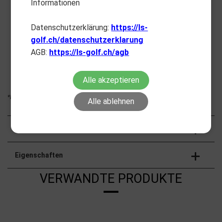
Informationen
Lieferung Mo. - Fr. 24h*
Datenschutzerklärung:
https://ls-
golf.ch/datenschutzerklarung
AGB:
https://ls-golf.ch/agb
Schweizer Service
Alle akzeptieren
Lager Appenzell
*Bis 14 Uhr bestellt und nur lieferbare Produkte
Alle ablehnen
Beschreibung
Eigenschaften
VERWANDTE PRODUKTE