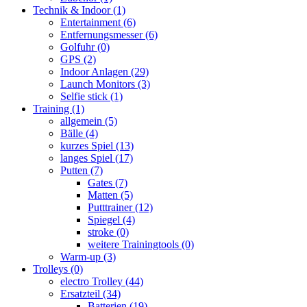
Technik & Indoor
(1)
Entertainment
(6)
Entfernungsmesser
(6)
Golfuhr
(0)
GPS
(2)
Indoor Anlagen
(29)
Launch Monitors
(3)
Selfie stick
(1)
Training
(1)
allgemein
(5)
Bälle
(4)
kurzes Spiel
(13)
langes Spiel
(17)
Putten
(7)
Gates
(7)
Matten
(5)
Putttrainer
(12)
Spiegel
(4)
stroke
(0)
weitere Trainingtools
(0)
Warm-up
(3)
Trolleys
(0)
electro Trolley
(44)
Ersatzteil
(34)
Batterien
(19)