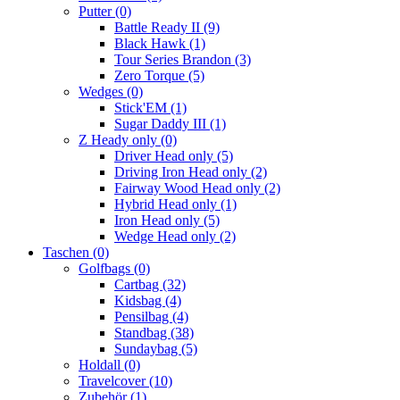
Putter
(0)
Battle Ready II
(9)
Black Hawk
(1)
Tour Series Brandon
(3)
Zero Torque
(5)
Wedges
(0)
Stick'EM
(1)
Sugar Daddy III
(1)
Z Heady only
(0)
Driver Head only
(5)
Driving Iron Head only
(2)
Fairway Wood Head only
(2)
Hybrid Head only
(1)
Iron Head only
(5)
Wedge Head only
(2)
Taschen
(0)
Golfbags
(0)
Cartbag
(32)
Kidsbag
(4)
Pensilbag
(4)
Standbag
(38)
Sundaybag
(5)
Holdall
(0)
Travelcover
(10)
Zubehör
(1)