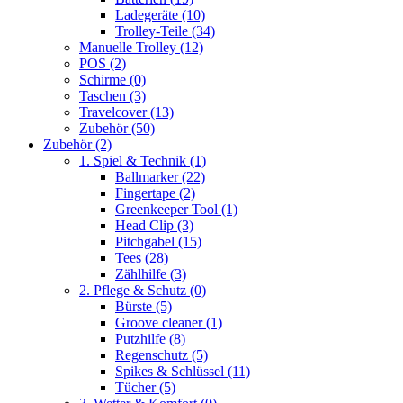
Ladegeräte
(10)
Trolley-Teile
(34)
Manuelle Trolley
(12)
POS
(2)
Schirme
(0)
Taschen
(3)
Travelcover
(13)
Zubehör
(50)
Zubehör
(2)
1. Spiel & Technik
(1)
Ballmarker
(22)
Fingertape
(2)
Greenkeeper Tool
(1)
Head Clip
(3)
Pitchgabel
(15)
Tees
(28)
Zählhilfe
(3)
2. Pflege & Schutz
(0)
Bürste
(5)
Groove cleaner
(1)
Putzhilfe
(8)
Regenschutz
(5)
Spikes & Schlüssel
(11)
Tücher
(5)