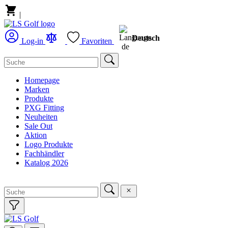
|
Deutsch
Log-in
Favoriten
Homepage
Marken
Produkte
PXG Fitting
Neuheiten
Sale Out
Aktion
Logo Produkte
Fachhändler
Katalog 2026