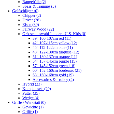
Rangebälle
(2)
Spass & Training
(3)
Golfschläger
(0)
Chipper
(2)
Driver
(28)
Eisen
(39)
Fairway Wood
(22)
Grössenauswahl Junioren U.S. Kids
(0)
39" 100-107cm red
(11)
42" 107-115cm yellow
(12)
45" 115-122cm blue
(11)
48" 122-130cm turquise
(12)
51" 130-137cm orange
(11)
54" 137-145cm purple
(15)
57" 145-152cm green
(18)
60" 152-160cm bordeaux
(21)
63" 160-168cm gold
(19)
Accessoires & Trolley
(4)
Hybrid
(23)
Komplettsets
(29)
Putter
(35)
Wedge
(4)
Griffe / Werkstatt
(0)
Gewichte
(1)
Griffe
(1)