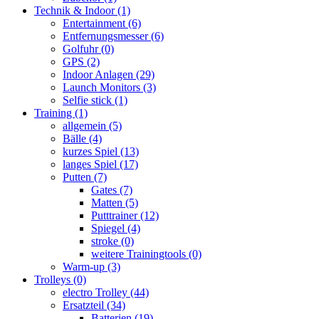
Technik & Indoor
(1)
Entertainment
(6)
Entfernungsmesser
(6)
Golfuhr
(0)
GPS
(2)
Indoor Anlagen
(29)
Launch Monitors
(3)
Selfie stick
(1)
Training
(1)
allgemein
(5)
Bälle
(4)
kurzes Spiel
(13)
langes Spiel
(17)
Putten
(7)
Gates
(7)
Matten
(5)
Putttrainer
(12)
Spiegel
(4)
stroke
(0)
weitere Trainingtools
(0)
Warm-up
(3)
Trolleys
(0)
electro Trolley
(44)
Ersatzteil
(34)
Batterien
(19)