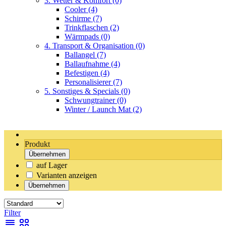
3. Wetter & Komfort
(0)
Cooler
(4)
Schirme
(7)
Trinkflaschen
(2)
Wärmpads
(0)
4. Transport & Organisation
(0)
Ballangel
(7)
Ballaufnahme
(4)
Befestigen
(4)
Personalisierer
(7)
5. Sonstiges & Specials
(0)
Schwungtrainer
(0)
Winter / Launch Mat
(2)
Produkt
Übernehmen
auf Lager
Varianten anzeigen
Übernehmen
Filter