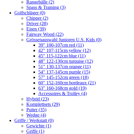
Rangebälle
(2)
Spass & Training
(3)
Golfschläger
(0)
Chipper
(2)
Driver
(28)
Eisen
(39)
Fairway Wood
(22)
Grössenauswahl Junioren U.S. Kids
(0)
39" 100-107cm red
(11)
42" 107-115cm yellow
(12)
45" 115-122cm blue
(11)
48" 122-130cm turquise
(12)
51" 130-137cm orange
(11)
54" 137-145cm purple
(15)
57" 145-152cm green
(18)
60" 152-160cm bordeaux
(21)
63" 160-168cm gold
(19)
Accessoires & Trolley
(4)
Hybrid
(23)
Komplettsets
(29)
Putter
(35)
Wedge
(4)
Griffe / Werkstatt
(0)
Gewichte
(1)
Griffe
(1)