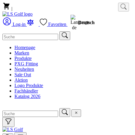
|
Deutsch
Log-in
Favoriten
Homepage
Marken
Produkte
PXG Fitting
Neuheiten
Sale Out
Aktion
Logo Produkte
Fachhändler
Katalog 2026