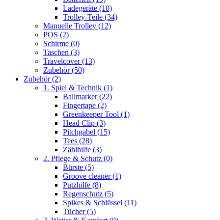
Ladegeräte
(10)
Trolley-Teile
(34)
Manuelle Trolley
(12)
POS
(2)
Schirme
(0)
Taschen
(3)
Travelcover
(13)
Zubehör
(50)
Zubehör
(2)
1. Spiel & Technik
(1)
Ballmarker
(22)
Fingertape
(2)
Greenkeeper Tool
(1)
Head Clip
(3)
Pitchgabel
(15)
Tees
(28)
Zählhilfe
(3)
2. Pflege & Schutz
(0)
Bürste
(5)
Groove cleaner
(1)
Putzhilfe
(8)
Regenschutz
(5)
Spikes & Schlüssel
(11)
Tücher
(5)