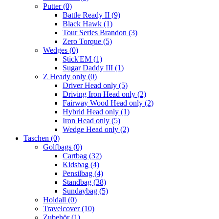
Putter
(0)
Battle Ready II
(9)
Black Hawk
(1)
Tour Series Brandon
(3)
Zero Torque
(5)
Wedges
(0)
Stick'EM
(1)
Sugar Daddy III
(1)
Z Heady only
(0)
Driver Head only
(5)
Driving Iron Head only
(2)
Fairway Wood Head only
(2)
Hybrid Head only
(1)
Iron Head only
(5)
Wedge Head only
(2)
Taschen
(0)
Golfbags
(0)
Cartbag
(32)
Kidsbag
(4)
Pensilbag
(4)
Standbag
(38)
Sundaybag
(5)
Holdall
(0)
Travelcover
(10)
Zubehör
(1)