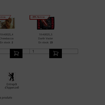
emise
- 25%
Remise
10-A0025_4
10-A0025_5
Chewbacca
Darth Vader
En stock:
2
En stock:
23
Entrepôt
d'Appenzell
s produits