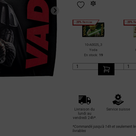
- 25%
Remise
- 25%
R
10-A0025_3
Yoda
En stock:
19
Livraison du
Service suisse
lundi au
vendredi 24h*.
*Commandé jusqu'à 14h et seulement le
livrables