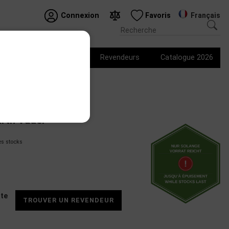
Français
Connexion
Favoris
prix
Logo produits
Revendeurs
Catalogue 2026
arth Vader
s stocks
nte
TROUVER UN REVENDEUR