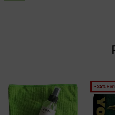
- 25%
Rem