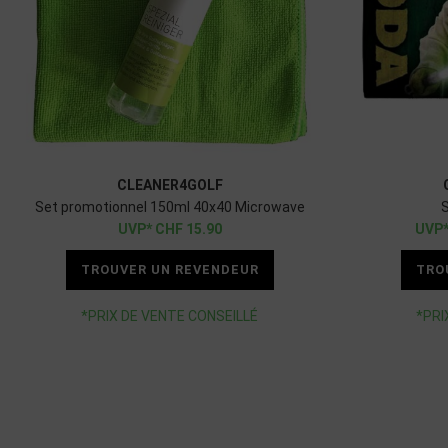
CLEANER4GOLF
Set promotionnel 150ml 40x40 Microwave
S
CHF
15.90
TROUVER UN REVENDEUR
TRO
*PRIX DE VENTE CONSEILLÉ
*PRI