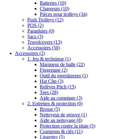
Batteries
(19)
Chargeurs
(10)
Pièces pour trolleys
(34)
Push Trolleys
(12)
POS
(2)
Parapluies
(0)
Sacs
(3)
Travelcovers
(13)
Accessoires
(50)
Accessoires
(2)
1. Jeu & technique
(1)
Marqueur de balle
(22)
Fingertape
(2)
Outil du greenkeeper
(1)
Hat Clip
(3)
Relèves Pitch
(15)
Tees
(28)
Aide au comptage
(3)
2. Entretien & protection
(0)
Brosse
(5)
Nettoyeur de groove
(1)
Aide au nettoyage
(8)
Protection contre la pluie
(5)
Crampons & clés
(11)
Lingettes
(5)