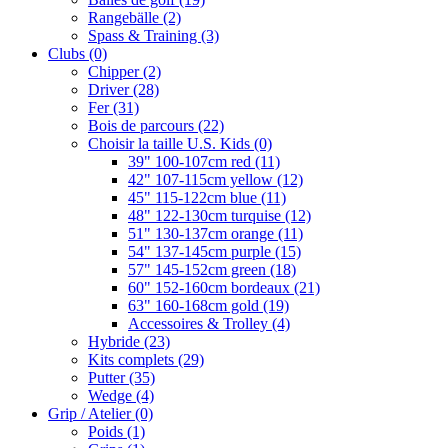
Rangebälle
(2)
Spass & Training
(3)
Clubs
(0)
Chipper
(2)
Driver
(28)
Fer
(31)
Bois de parcours
(22)
Choisir la taille U.S. Kids
(0)
39" 100-107cm red
(11)
42" 107-115cm yellow
(12)
45" 115-122cm blue
(11)
48" 122-130cm turquise
(12)
51" 130-137cm orange
(11)
54" 137-145cm purple
(15)
57" 145-152cm green
(18)
60" 152-160cm bordeaux
(21)
63" 160-168cm gold
(19)
Accessoires & Trolley
(4)
Hybride
(23)
Kits complets
(29)
Putter
(35)
Wedge
(4)
Grip / Atelier
(0)
Poids
(1)