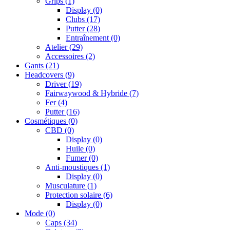
Grips
(1)
Display
(0)
Clubs
(17)
Putter
(28)
Entraînement
(0)
Atelier
(29)
Accessoires
(2)
Gants
(21)
Headcovers
(9)
Driver
(19)
Fairwaywood & Hybride
(7)
Fer
(4)
Putter
(16)
Cosmétiques
(0)
CBD
(0)
Display
(0)
Huile
(0)
Fumer
(0)
Anti-moustiques
(1)
Display
(0)
Musculature
(1)
Protection solaire
(6)
Display
(0)
Mode
(0)
Caps
(34)