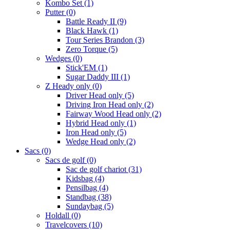
Kombo Set
(1)
Putter
(0)
Battle Ready II
(9)
Black Hawk
(1)
Tour Series Brandon
(3)
Zero Torque
(5)
Wedges
(0)
Stick'EM
(1)
Sugar Daddy III
(1)
Z Heady only
(0)
Driver Head only
(5)
Driving Iron Head only
(2)
Fairway Wood Head only
(2)
Hybrid Head only
(1)
Iron Head only
(5)
Wedge Head only
(2)
Sacs
(0)
Sacs de golf
(0)
Sac de golf chariot
(31)
Kidsbag
(4)
Pensilbag
(4)
Standbag
(38)
Sundaybag
(5)
Holdall
(0)
Travelcovers
(10)