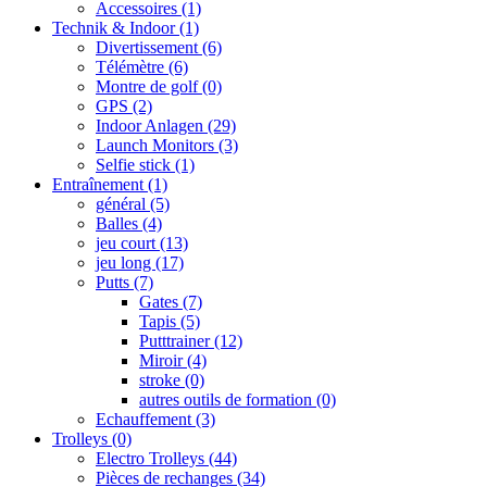
Accessoires
(1)
Technik & Indoor
(1)
Divertissement
(6)
Télémètre
(6)
Montre de golf
(0)
GPS
(2)
Indoor Anlagen
(29)
Launch Monitors
(3)
Selfie stick
(1)
Entraînement
(1)
général
(5)
Balles
(4)
jeu court
(13)
jeu long
(17)
Putts
(7)
Gates
(7)
Tapis
(5)
Putttrainer
(12)
Miroir
(4)
stroke
(0)
autres outils de formation
(0)
Echauffement
(3)
Trolleys
(0)
Electro Trolleys
(44)
Pièces de rechanges
(34)