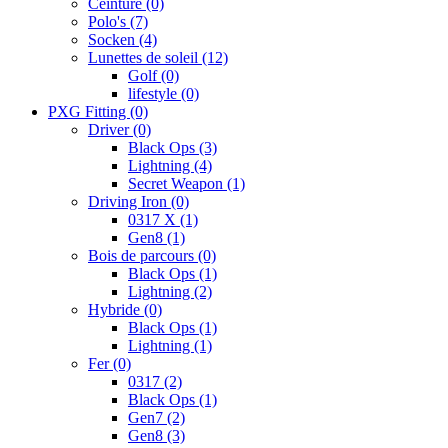
Ceinture
(0)
Polo's
(7)
Socken
(4)
Lunettes de soleil
(12)
Golf
(0)
lifestyle
(0)
PXG Fitting
(0)
Driver
(0)
Black Ops
(3)
Lightning
(4)
Secret Weapon
(1)
Driving Iron
(0)
0317 X
(1)
Gen8
(1)
Bois de parcours
(0)
Black Ops
(1)
Lightning
(2)
Hybride
(0)
Black Ops
(1)
Lightning
(1)
Fer
(0)
0317
(2)
Black Ops
(1)
Gen7
(2)
Gen8
(3)