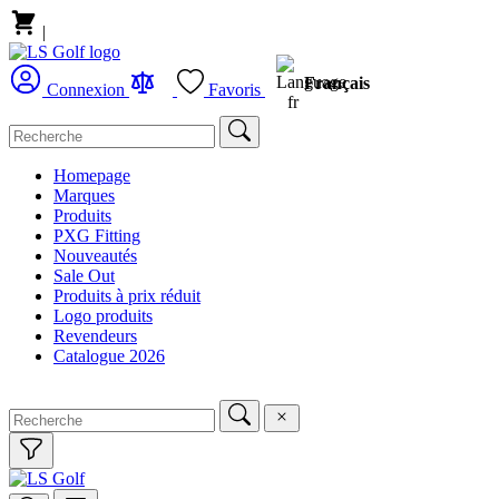
|
Français
Connexion
Favoris
Homepage
Marques
Produits
PXG Fitting
Nouveautés
Sale Out
Produits à prix réduit
Logo produits
Revendeurs
Catalogue 2026