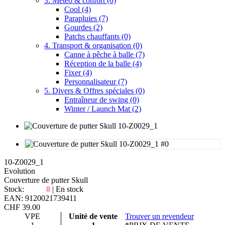
3. Météo & confort
(0)
Cool
(4)
Parapluies
(7)
Gourdes
(2)
Patchs chauffants
(0)
4. Transport & organisation
(0)
Canne à pêche à balle
(7)
Réception de la balle
(4)
Fixer
(4)
Personnalisateur
(7)
5. Divers & Offres spéciales
(0)
Entraîneur de swing
(0)
Winter / Launch Mat
(2)
10-Z0029_1
Evolution
Couverture de putter Skull
Stock:
8
| En stock
EAN: 9120021739411
CHF
39.00
VPE
Unité de vente
Trouver un revendeur