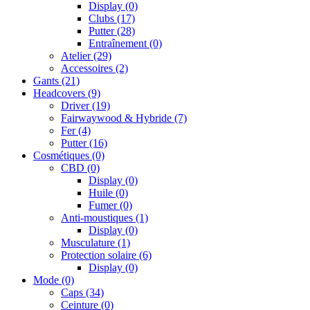
Display
(0)
Clubs
(17)
Putter
(28)
Entraînement
(0)
Atelier
(29)
Accessoires
(2)
Gants
(21)
Headcovers
(9)
Driver
(19)
Fairwaywood & Hybride
(7)
Fer
(4)
Putter
(16)
Cosmétiques
(0)
CBD
(0)
Display
(0)
Huile
(0)
Fumer
(0)
Anti-moustiques
(1)
Display
(0)
Musculature
(1)
Protection solaire
(6)
Display
(0)
Mode
(0)
Caps
(34)
Ceinture
(0)