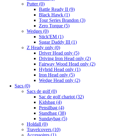
Putter
(0)
Battle Ready II
(9)
Black Hawk
(1)
Tour Series Brandon
(3)
Zero Torque
(5)
Wedges
(0)
Stick'EM
(1)
Sugar Daddy III
(1)
Z Heady only
(0)
Driver Head only
(5)
Driving Iron Head only
(2)
Fairway Wood Head only
(2)
Hybrid Head only
(1)
Iron Head only
(5)
Wedge Head only
(2)
Sacs
(0)
Sacs de golf
(0)
Sac de golf chariot
(32)
Kidsbag
(4)
Pensilbag
(4)
Standbag
(38)
Sundaybag
(5)
Holdall
(0)
Travelcovers
(10)
Accessoires
(1)