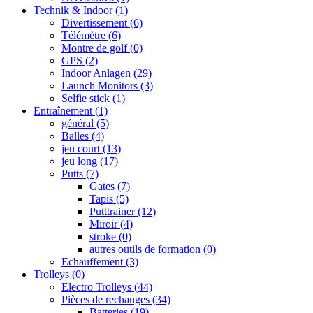
Technik & Indoor
(1)
Divertissement
(6)
Télémètre
(6)
Montre de golf
(0)
GPS
(2)
Indoor Anlagen
(29)
Launch Monitors
(3)
Selfie stick
(1)
Entraînement
(1)
général
(5)
Balles
(4)
jeu court
(13)
jeu long
(17)
Putts
(7)
Gates
(7)
Tapis
(5)
Putttrainer
(12)
Miroir
(4)
stroke
(0)
autres outils de formation
(0)
Echauffement
(3)
Trolleys
(0)
Electro Trolleys
(44)
Pièces de rechanges
(34)
Batteries
(19)