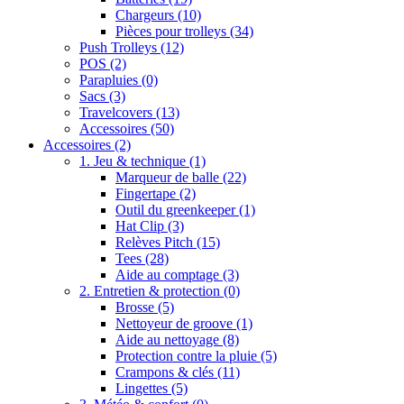
Chargeurs
(10)
Pièces pour trolleys
(34)
Push Trolleys
(12)
POS
(2)
Parapluies
(0)
Sacs
(3)
Travelcovers
(13)
Accessoires
(50)
Accessoires
(2)
1. Jeu & technique
(1)
Marqueur de balle
(22)
Fingertape
(2)
Outil du greenkeeper
(1)
Hat Clip
(3)
Relèves Pitch
(15)
Tees
(28)
Aide au comptage
(3)
2. Entretien & protection
(0)
Brosse
(5)
Nettoyeur de groove
(1)
Aide au nettoyage
(8)
Protection contre la pluie
(5)
Crampons & clés
(11)
Lingettes
(5)