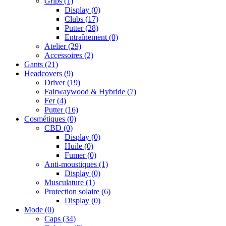
Grips
(1)
Display
(0)
Clubs
(17)
Putter
(28)
Entraînement
(0)
Atelier
(29)
Accessoires
(2)
Gants
(21)
Headcovers
(9)
Driver
(19)
Fairwaywood & Hybride
(7)
Fer
(4)
Putter
(16)
Cosmétiques
(0)
CBD
(0)
Display
(0)
Huile
(0)
Fumer
(0)
Anti-moustiques
(1)
Display
(0)
Musculature
(1)
Protection solaire
(6)
Display
(0)
Mode
(0)
Caps
(34)