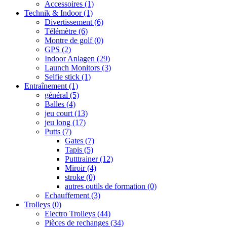
Accessoires
(1)
Technik & Indoor
(1)
Divertissement
(6)
Télémètre
(6)
Montre de golf
(0)
GPS
(2)
Indoor Anlagen
(29)
Launch Monitors
(3)
Selfie stick
(1)
Entraînement
(1)
général
(5)
Balles
(4)
jeu court
(13)
jeu long
(17)
Putts
(7)
Gates
(7)
Tapis
(5)
Putttrainer
(12)
Miroir
(4)
stroke
(0)
autres outils de formation
(0)
Echauffement
(3)
Trolleys
(0)
Electro Trolleys
(44)
Pièces de rechanges
(34)