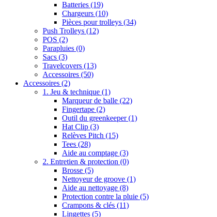
Batteries
(19)
Chargeurs
(10)
Pièces pour trolleys
(34)
Push Trolleys
(12)
POS
(2)
Parapluies
(0)
Sacs
(3)
Travelcovers
(13)
Accessoires
(50)
Accessoires
(2)
1. Jeu & technique
(1)
Marqueur de balle
(22)
Fingertape
(2)
Outil du greenkeeper
(1)
Hat Clip
(3)
Relèves Pitch
(15)
Tees
(28)
Aide au comptage
(3)
2. Entretien & protection
(0)
Brosse
(5)
Nettoyeur de groove
(1)
Aide au nettoyage
(8)
Protection contre la pluie
(5)
Crampons & clés
(11)
Lingettes
(5)