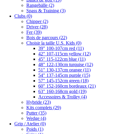
Rangebälle
(2)
Spass & Training
(3)
Clubs
(0)
Chipper
(2)
Driver
(28)
Fer
(39)
Bois de parcours
(22)
Choisir la taille U.S. Kids
(0)
39" 100-107cm red
(11)
42" 107-115cm yellow
(12)
45" 115-122cm blue
(11)
48" 122-130cm turquise
(12)
51" 130-137cm orange
(11)
54" 137-145cm purple
(15)
57" 145-152cm green
(18)
60" 152-160cm bordeaux
(21)
63" 160-168cm gold
(19)
Accessoires & Trolley
(4)
Hybride
(23)
Kits complets
(29)
Putter
(35)
Wedge
(4)
Grip / Atelier
(0)
Poids
(1)