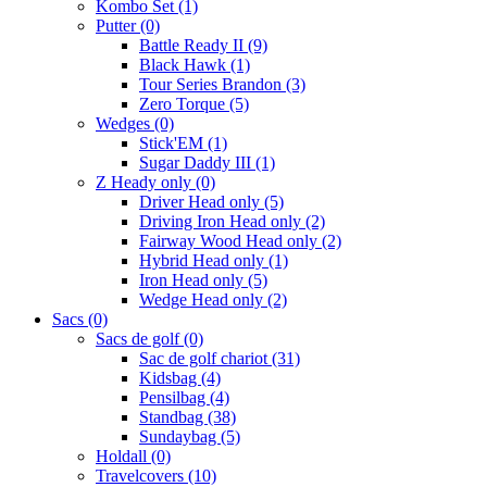
Kombo Set
(1)
Putter
(0)
Battle Ready II
(9)
Black Hawk
(1)
Tour Series Brandon
(3)
Zero Torque
(5)
Wedges
(0)
Stick'EM
(1)
Sugar Daddy III
(1)
Z Heady only
(0)
Driver Head only
(5)
Driving Iron Head only
(2)
Fairway Wood Head only
(2)
Hybrid Head only
(1)
Iron Head only
(5)
Wedge Head only
(2)
Sacs
(0)
Sacs de golf
(0)
Sac de golf chariot
(31)
Kidsbag
(4)
Pensilbag
(4)
Standbag
(38)
Sundaybag
(5)
Holdall
(0)
Travelcovers
(10)