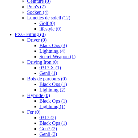
Ceinture
(0)
Polo's
(7)
Socken
(4)
Lunettes de soleil
(12)
Golf
(0)
lifestyle
(0)
PXG Fitting
(0)
Driver
(0)
Black Ops
(3)
Lightning
(4)
Secret Weapon
(1)
Driving Iron
(0)
0317 X
(1)
Gen8
(1)
Bois de parcours
(0)
Black Ops
(1)
Lightning
(2)
Hybride
(0)
Black Ops
(1)
Lightning
(1)
Fer
(0)
0317
(2)
Black Ops
(1)
Gen7
(2)
Gen8
(3)