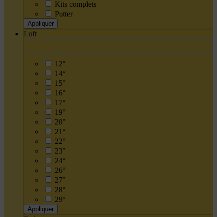
Kits complets
Putter
Appliquer
Loft
12°
14°
15°
16°
17°
19°
20°
21°
22°
23°
24°
26°
27°
28°
29°
Appliquer