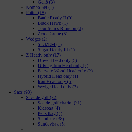
Gen8
(3)
Kombo Set
(1)
Putter
(18)
Battle Ready II
(9)
Black Hawk
(1)
Tour Series Brandon
(3)
Zero Torque
(5)
Wedges
(2)
Stick'EM
(1)
Sugar Daddy III
(1)
Z Heady only
(17)
Driver Head only
(5)
Driving Iron Head only
(2)
Fairway Wood Head only
(2)
Hybrid Head only
(1)
Iron Head only
(5)
Wedge Head only
(2)
Sacs
(93)
Sacs de golf
(82)
Sac de golf chariot
(31)
Kidsbag
(4)
Pensilbag
(4)
Standbag
(38)
Sundaybag
(5)