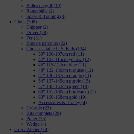
Balles de golf
(19)
Rangebälle
(2)
Spass & Training
(3)
Clubs
(308)
Chipper
(2)
Driver
(28)
Fer
(31)
Bois de parcours
(22)
Choisir la taille U.S. Kids
(134)
39" 100-107cm red
(11)
42" 107-115cm yellow
(12)
45" 115-122cm blue
(11)
48" 122-130cm turquise
(12)
51" 130-137cm orange
(11)
54" 137-145cm purple
(15)
57" 145-152cm green
(18)
60" 152-160cm bordeaux
(21)
63" 160-168cm gold
(19)
Accessoires & Trolley
(4)
Hybride
(23)
Kits complets
(29)
Putter
(35)
Wedge
(4)
Grip / Atelier
(78)