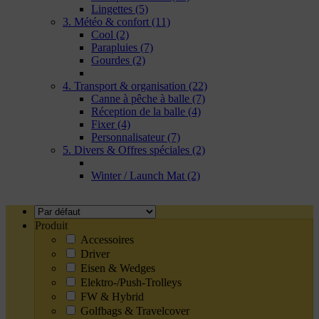
Lingettes
(5)
3. Météo & confort
(11)
Cool
(2)
Parapluies
(7)
Gourdes
(2)
4. Transport & organisation
(22)
Canne à pêche à balle
(7)
Réception de la balle
(4)
Fixer
(4)
Personnalisateur
(7)
5. Divers & Offres spéciales
(2)
Winter / Launch Mat
(2)
Produit
Accessoires
Driver
Eisen & Wedges
Elektro-/Push-Trolleys
FW & Hybrid
Golfbags & Travelcover