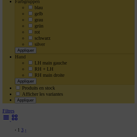
Farbgruppen
blau
gelb
grau
grün
rot
schwarz
silver
Appliquer
Hand
LH main gauche
RH + LH
RH main droite
Appliquer
Produits en stock
Afficher les variantes
Appliquer
Filtres
‹
1
3
›