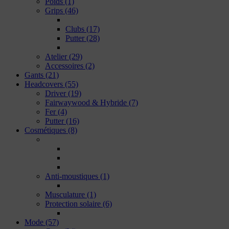
Poids
(1)
Grips
(46)
Clubs
(17)
Putter
(28)
Atelier
(29)
Accessoires
(2)
Gants
(21)
Headcovers
(55)
Driver
(19)
Fairwaywood & Hybride
(7)
Fer
(4)
Putter
(16)
Cosmétiques
(8)
Anti-moustiques
(1)
Musculature
(1)
Protection solaire
(6)
Mode
(57)