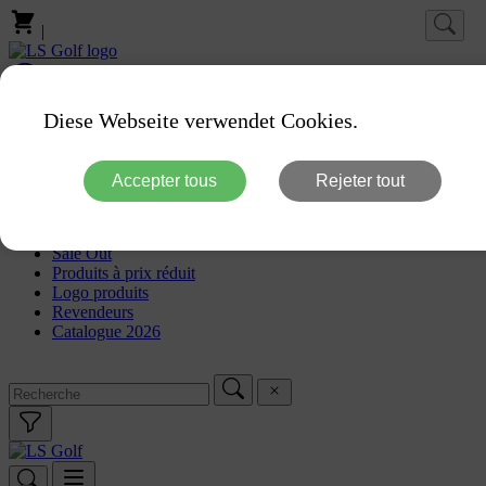
|
Connexion
Favoris
Diese Webseite verwendet Cookies.
Homepage
Marques
Accepter tous
Rejeter tout
Produits
PXG Fitting
Nouveautés
Sale Out
Produits à prix réduit
Logo produits
Revendeurs
Catalogue 2026