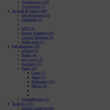
Travelcovers
(10)
Accessoires
(1)
Technik & Indoor
(48)
Divertissement
(6)
Télémètre
(6)
GPS
(2)
Indoor Anlagen
(29)
Launch Monitors
(3)
Selfie stick
(1)
Entraînement
(78)
général
(5)
Balles
(4)
jeu court
(13)
jeu long
(17)
Putts
(35)
Gates
(7)
Tapis
(5)
Putttrainer
(12)
Miroir
(4)
Echauffement
(3)
Trolleys
(221)
Electro Trolleys
(44)