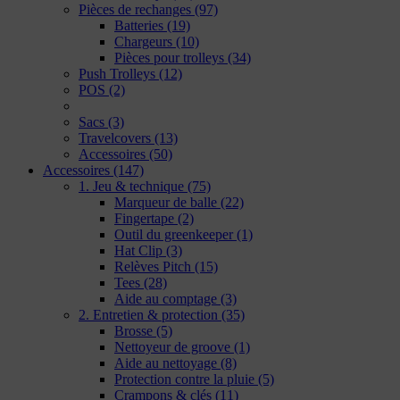
Pièces de rechanges
(97)
Batteries
(19)
Chargeurs
(10)
Pièces pour trolleys
(34)
Push Trolleys
(12)
POS
(2)
Sacs
(3)
Travelcovers
(13)
Accessoires
(50)
Accessoires
(147)
1. Jeu & technique
(75)
Marqueur de balle
(22)
Fingertape
(2)
Outil du greenkeeper
(1)
Hat Clip
(3)
Relèves Pitch
(15)
Tees
(28)
Aide au comptage
(3)
2. Entretien & protection
(35)
Brosse
(5)
Nettoyeur de groove
(1)
Aide au nettoyage
(8)
Protection contre la pluie
(5)
Crampons & clés
(11)