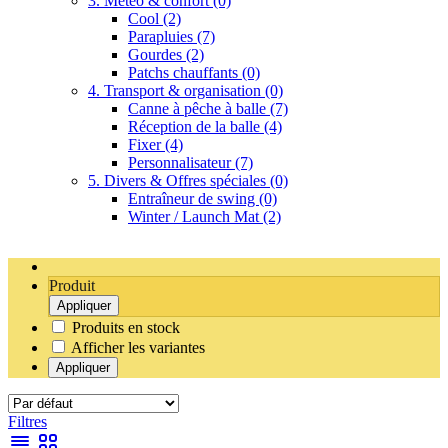
3. Météo & confort
(0)
Cool
(2)
Parapluies
(7)
Gourdes
(2)
Patchs chauffants
(0)
4. Transport & organisation
(0)
Canne à pêche à balle
(7)
Réception de la balle
(4)
Fixer
(4)
Personnalisateur
(7)
5. Divers & Offres spéciales
(0)
Entraîneur de swing
(0)
Winter / Launch Mat
(2)
Produit
Appliquer
Produits en stock
Afficher les variantes
Appliquer
Filtres