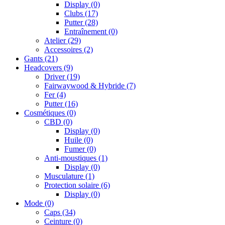
Display
(0)
Clubs
(17)
Putter
(28)
Entraînement
(0)
Atelier
(29)
Accessoires
(2)
Gants
(21)
Headcovers
(9)
Driver
(19)
Fairwaywood & Hybride
(7)
Fer
(4)
Putter
(16)
Cosmétiques
(0)
CBD
(0)
Display
(0)
Huile
(0)
Fumer
(0)
Anti-moustiques
(1)
Display
(0)
Musculature
(1)
Protection solaire
(6)
Display
(0)
Mode
(0)
Caps
(34)
Ceinture
(0)