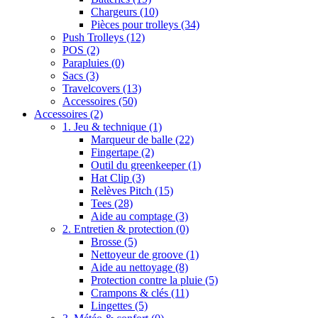
Chargeurs
(10)
Pièces pour trolleys
(34)
Push Trolleys
(12)
POS
(2)
Parapluies
(0)
Sacs
(3)
Travelcovers
(13)
Accessoires
(50)
Accessoires
(2)
1. Jeu & technique
(1)
Marqueur de balle
(22)
Fingertape
(2)
Outil du greenkeeper
(1)
Hat Clip
(3)
Relèves Pitch
(15)
Tees
(28)
Aide au comptage
(3)
2. Entretien & protection
(0)
Brosse
(5)
Nettoyeur de groove
(1)
Aide au nettoyage
(8)
Protection contre la pluie
(5)
Crampons & clés
(11)
Lingettes
(5)