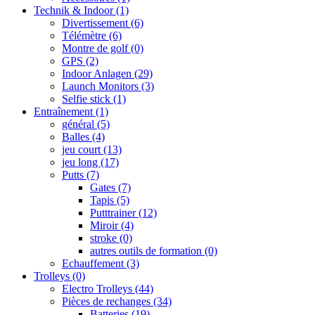
Technik & Indoor
(1)
Divertissement
(6)
Télémètre
(6)
Montre de golf
(0)
GPS
(2)
Indoor Anlagen
(29)
Launch Monitors
(3)
Selfie stick
(1)
Entraînement
(1)
général
(5)
Balles
(4)
jeu court
(13)
jeu long
(17)
Putts
(7)
Gates
(7)
Tapis
(5)
Putttrainer
(12)
Miroir
(4)
stroke
(0)
autres outils de formation
(0)
Echauffement
(3)
Trolleys
(0)
Electro Trolleys
(44)
Pièces de rechanges
(34)
Batteries
(19)