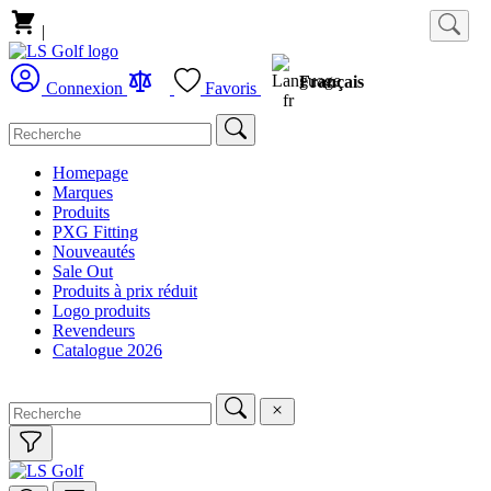
|
Français
Connexion
Favoris
Homepage
Marques
Produits
PXG Fitting
Nouveautés
Sale Out
Produits à prix réduit
Logo produits
Revendeurs
Catalogue 2026