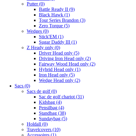
Putter
(0)
Battle Ready II
(9)
Black Hawk
(1)
Tour Series Brandon
(3)
Zero Torque
(5)
Wedges
(0)
Stick'EM
(1)
Sugar Daddy III
(1)
Z Heady only
(0)
Driver Head only
(5)
Driving Iron Head only
(2)
Fairway Wood Head only
(2)
Hybrid Head only
(1)
Iron Head only
(5)
Wedge Head only
(2)
Sacs
(0)
Sacs de golf
(0)
Sac de golf chariot
(31)
Kidsbag
(4)
Pensilbag
(4)
Standbag
(38)
Sundaybag
(5)
Holdall
(0)
Travelcovers
(10)
Accessoires
(1)