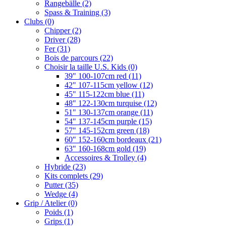
Rangebälle
(2)
Spass & Training
(3)
Clubs
(0)
Chipper
(2)
Driver
(28)
Fer
(31)
Bois de parcours
(22)
Choisir la taille U.S. Kids
(0)
39" 100-107cm red
(11)
42" 107-115cm yellow
(12)
45" 115-122cm blue
(11)
48" 122-130cm turquise
(12)
51" 130-137cm orange
(11)
54" 137-145cm purple
(15)
57" 145-152cm green
(18)
60" 152-160cm bordeaux
(21)
63" 160-168cm gold
(19)
Accessoires & Trolley
(4)
Hybride
(23)
Kits complets
(29)
Putter
(35)
Wedge
(4)
Grip / Atelier
(0)
Poids
(1)
Grips
(1)