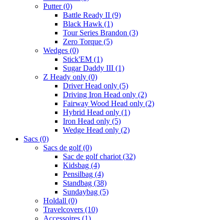
Putter
(0)
Battle Ready II
(9)
Black Hawk
(1)
Tour Series Brandon
(3)
Zero Torque
(5)
Wedges
(0)
Stick'EM
(1)
Sugar Daddy III
(1)
Z Heady only
(0)
Driver Head only
(5)
Driving Iron Head only
(2)
Fairway Wood Head only
(2)
Hybrid Head only
(1)
Iron Head only
(5)
Wedge Head only
(2)
Sacs
(0)
Sacs de golf
(0)
Sac de golf chariot
(32)
Kidsbag
(4)
Pensilbag
(4)
Standbag
(38)
Sundaybag
(5)
Holdall
(0)
Travelcovers
(10)
Accessoires
(1)