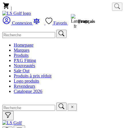
|
Français
Connexion
Favoris
Homepage
Marques
Produits
PXG Fitting
Nouveautés
Sale Out
Produits à prix réduit
Logo produits
Revendeurs
Catalogue 2026