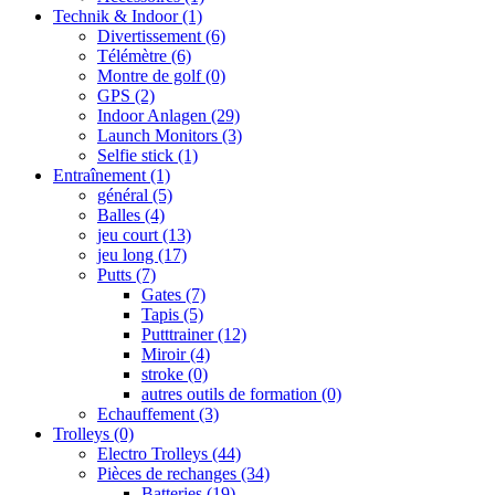
Technik & Indoor
(1)
Divertissement
(6)
Télémètre
(6)
Montre de golf
(0)
GPS
(2)
Indoor Anlagen
(29)
Launch Monitors
(3)
Selfie stick
(1)
Entraînement
(1)
général
(5)
Balles
(4)
jeu court
(13)
jeu long
(17)
Putts
(7)
Gates
(7)
Tapis
(5)
Putttrainer
(12)
Miroir
(4)
stroke
(0)
autres outils de formation
(0)
Echauffement
(3)
Trolleys
(0)
Electro Trolleys
(44)
Pièces de rechanges
(34)
Batteries
(19)