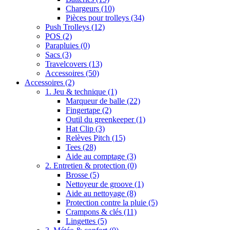
Chargeurs
(10)
Pièces pour trolleys
(34)
Push Trolleys
(12)
POS
(2)
Parapluies
(0)
Sacs
(3)
Travelcovers
(13)
Accessoires
(50)
Accessoires
(2)
1. Jeu & technique
(1)
Marqueur de balle
(22)
Fingertape
(2)
Outil du greenkeeper
(1)
Hat Clip
(3)
Relèves Pitch
(15)
Tees
(28)
Aide au comptage
(3)
2. Entretien & protection
(0)
Brosse
(5)
Nettoyeur de groove
(1)
Aide au nettoyage
(8)
Protection contre la pluie
(5)
Crampons & clés
(11)
Lingettes
(5)