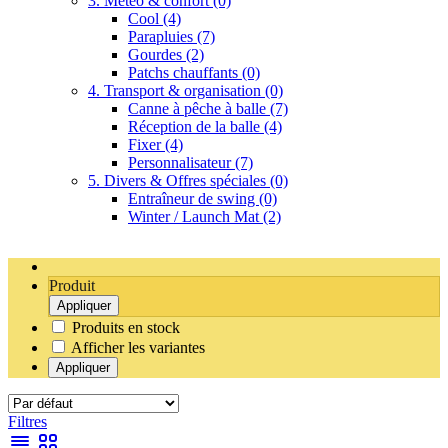
3. Météo & confort
(0)
Cool
(4)
Parapluies
(7)
Gourdes
(2)
Patchs chauffants
(0)
4. Transport & organisation
(0)
Canne à pêche à balle
(7)
Réception de la balle
(4)
Fixer
(4)
Personnalisateur
(7)
5. Divers & Offres spéciales
(0)
Entraîneur de swing
(0)
Winter / Launch Mat
(2)
Produit
Appliquer
Produits en stock
Afficher les variantes
Appliquer
Filtres