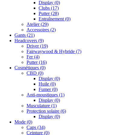
Display
(0)
Clubs
(17)
Putter
(28)
Entraînement
(0)
Atelier
(29)
Accessoires
(2)
Gants
(21)
Headcovers
(9)
Driver
(19)
Fairwaywood & Hybride
(7)
Fer
(4)
Putter
(16)
Cosmétiques
(0)
CBD
(0)
Display
(0)
Huile
(0)
Fumer
(0)
Anti-moustiques
(1)
Display
(0)
Musculature
(1)
Protection solaire
(6)
Display
(0)
Mode
(0)
Caps
(34)
Ceinture
(0)