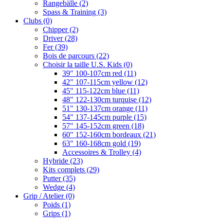
Rangebälle
(2)
Spass & Training
(3)
Clubs
(0)
Chipper
(2)
Driver
(28)
Fer
(39)
Bois de parcours
(22)
Choisir la taille U.S. Kids
(0)
39" 100-107cm red
(11)
42" 107-115cm yellow
(12)
45" 115-122cm blue
(11)
48" 122-130cm turquise
(12)
51" 130-137cm orange
(11)
54" 137-145cm purple
(15)
57" 145-152cm green
(18)
60" 152-160cm bordeaux
(21)
63" 160-168cm gold
(19)
Accessoires & Trolley
(4)
Hybride
(23)
Kits complets
(29)
Putter
(35)
Wedge
(4)
Grip / Atelier
(0)
Poids
(1)
Grips
(1)