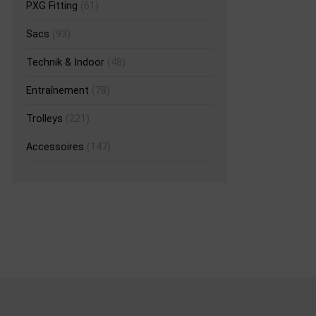
PXG Fitting
(61)
Sacs
(93)
Technik & Indoor
(48)
Entraînement
(78)
Trolleys
(221)
Accessoires
(147)