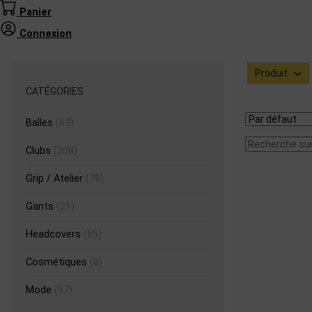
Panier
Connexion
Produit
CATÉGORIES
Balles
(63)
Clubs
(308)
Grip / Atelier
(78)
Gants
(21)
Headcovers
(55)
Cosmétiques
(8)
Mode
(57)