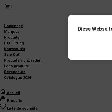
|
Homepage
Diese Webseit
Marques
Produits
PXG Fitting
Nouveautés
Sale Out
Produits à prix réduit
Logo produits
Revendeurs
Catalogue 2026
Accueil
Produits
Liste de souhaits