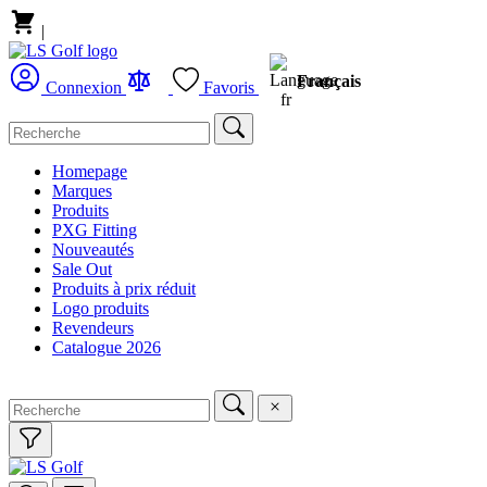
|
Français
Connexion
Favoris
Homepage
Marques
Produits
PXG Fitting
Nouveautés
Sale Out
Produits à prix réduit
Logo produits
Revendeurs
Catalogue 2026