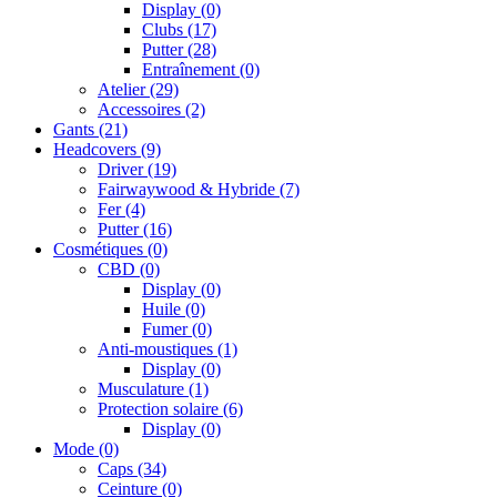
Display
(0)
Clubs
(17)
Putter
(28)
Entraînement
(0)
Atelier
(29)
Accessoires
(2)
Gants
(21)
Headcovers
(9)
Driver
(19)
Fairwaywood & Hybride
(7)
Fer
(4)
Putter
(16)
Cosmétiques
(0)
CBD
(0)
Display
(0)
Huile
(0)
Fumer
(0)
Anti-moustiques
(1)
Display
(0)
Musculature
(1)
Protection solaire
(6)
Display
(0)
Mode
(0)
Caps
(34)
Ceinture
(0)