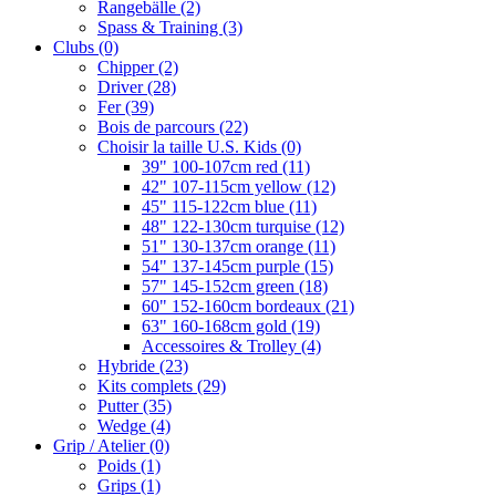
Rangebälle
(2)
Spass & Training
(3)
Clubs
(0)
Chipper
(2)
Driver
(28)
Fer
(39)
Bois de parcours
(22)
Choisir la taille U.S. Kids
(0)
39" 100-107cm red
(11)
42" 107-115cm yellow
(12)
45" 115-122cm blue
(11)
48" 122-130cm turquise
(12)
51" 130-137cm orange
(11)
54" 137-145cm purple
(15)
57" 145-152cm green
(18)
60" 152-160cm bordeaux
(21)
63" 160-168cm gold
(19)
Accessoires & Trolley
(4)
Hybride
(23)
Kits complets
(29)
Putter
(35)
Wedge
(4)
Grip / Atelier
(0)
Poids
(1)
Grips
(1)