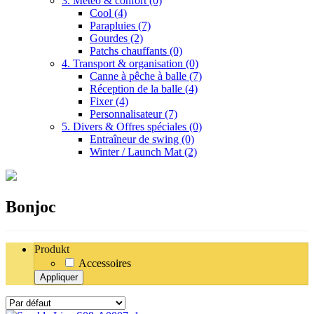
3. Météo & confort
(0)
Cool
(4)
Parapluies
(7)
Gourdes
(2)
Patchs chauffants
(0)
4. Transport & organisation
(0)
Canne à pêche à balle
(7)
Réception de la balle
(4)
Fixer
(4)
Personnalisateur
(7)
5. Divers & Offres spéciales
(0)
Entraîneur de swing
(0)
Winter / Launch Mat
(2)
Bonjoc
Produkt
Accessoires
Appliquer