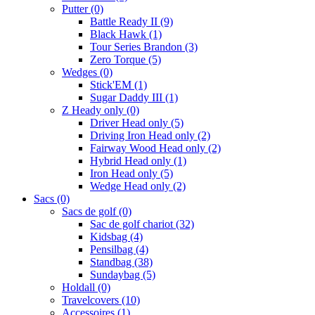
Putter
(0)
Battle Ready II
(9)
Black Hawk
(1)
Tour Series Brandon
(3)
Zero Torque
(5)
Wedges
(0)
Stick'EM
(1)
Sugar Daddy III
(1)
Z Heady only
(0)
Driver Head only
(5)
Driving Iron Head only
(2)
Fairway Wood Head only
(2)
Hybrid Head only
(1)
Iron Head only
(5)
Wedge Head only
(2)
Sacs
(0)
Sacs de golf
(0)
Sac de golf chariot
(32)
Kidsbag
(4)
Pensilbag
(4)
Standbag
(38)
Sundaybag
(5)
Holdall
(0)
Travelcovers
(10)
Accessoires
(1)