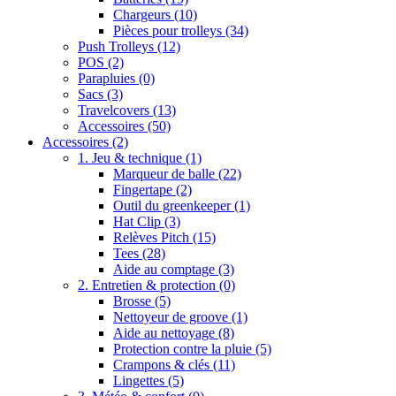
Chargeurs
(10)
Pièces pour trolleys
(34)
Push Trolleys
(12)
POS
(2)
Parapluies
(0)
Sacs
(3)
Travelcovers
(13)
Accessoires
(50)
Accessoires
(2)
1. Jeu & technique
(1)
Marqueur de balle
(22)
Fingertape
(2)
Outil du greenkeeper
(1)
Hat Clip
(3)
Relèves Pitch
(15)
Tees
(28)
Aide au comptage
(3)
2. Entretien & protection
(0)
Brosse
(5)
Nettoyeur de groove
(1)
Aide au nettoyage
(8)
Protection contre la pluie
(5)
Crampons & clés
(11)
Lingettes
(5)