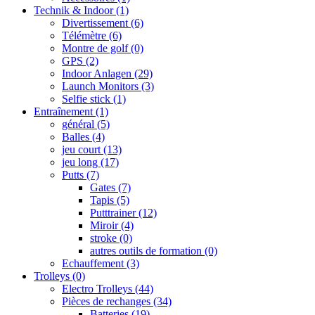
Technik & Indoor
(1)
Divertissement
(6)
Télémètre
(6)
Montre de golf
(0)
GPS
(2)
Indoor Anlagen
(29)
Launch Monitors
(3)
Selfie stick
(1)
Entraînement
(1)
général
(5)
Balles
(4)
jeu court
(13)
jeu long
(17)
Putts
(7)
Gates
(7)
Tapis
(5)
Putttrainer
(12)
Miroir
(4)
stroke
(0)
autres outils de formation
(0)
Echauffement
(3)
Trolleys
(0)
Electro Trolleys
(44)
Pièces de rechanges
(34)
Batteries
(19)