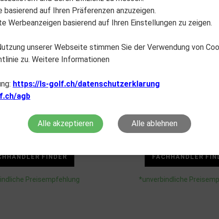
lte basierend auf Ihren Präferenzen anzuzeigen.
e Werbeanzeigen basierend auf Ihren Einstellungen zu zeigen.
 Nutzung unserer Webseite stimmen Sie der Verwendung von Co
tlinie zu. Weitere Informationen
ung:
https://ls-golf.ch/datenschutzerklarung
lf.ch/agb
PITCHFIX
PITCHFIX
Alle akzeptieren
Alle ablehnen
Fusion 2.5
Tour Edition
CHF
16.90
CHF
12.90
CHHÄNDLER FINDER
FACHHÄNDLER FIN
indliche Preisempfehlung
*unverbindliche Preisem