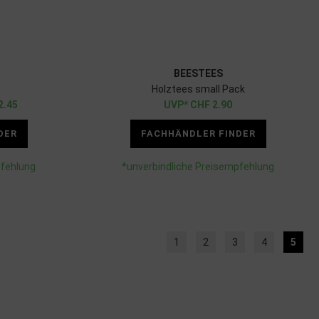
BEESTEES
Holztees small Pack
2.45
CHF
2.90
DER
FACHHÄNDLER FINDER
pfehlung
*unverbindliche Preisempfehlung
1
2
3
4
5