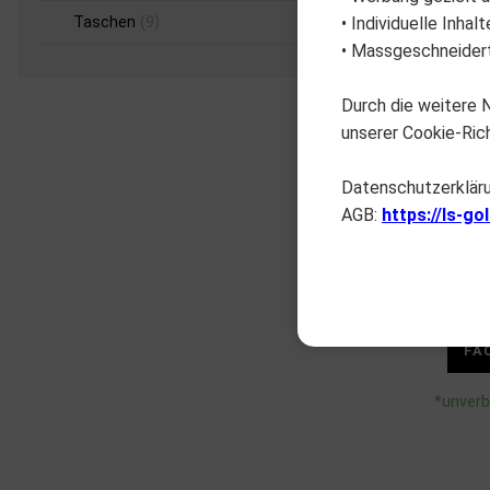
Taschen
(9)
• Individuelle Inha
• Massgeschneidert
Durch die weitere
unserer Cookie-Rich
Datenschutzerklär
AGB:
https://ls-go
FA
*unverb