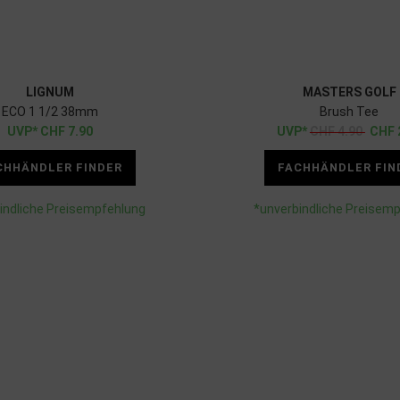
LIGNUM
MASTERS GOLF
ECO 1 1/2 38mm
Brush Tee
CHF
7.90
CHF
4.90
CHF
CHHÄNDLER FINDER
FACHHÄNDLER FIN
indliche Preisempfehlung
*unverbindliche Preisem