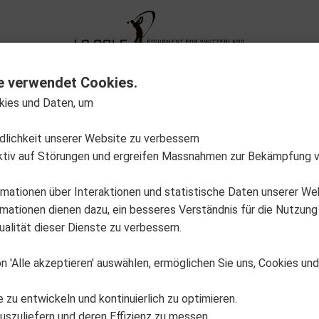
XG Fitting
Neuheiten
Sale Out
Aktion
e verwendet Cookies.
kies und Daten, um
Produkt
Divider
Loft
Farbgruppen
Hand
ndlichkeit unserer Website zu verbessern
Lager
Varianten anzeigen
ktiv auf Störungen und ergreifen Massnahmen zur Bekämpfung 
rmationen über Interaktionen und statistische Daten unserer We
ationen dienen dazu, ein besseres Verständnis für die Nutzung
alität dieser Dienste zu verbessern.
n 'Alle akzeptieren' auswählen, ermöglichen Sie uns, Cookies un
e zu entwickeln und kontinuierlich zu optimieren.
uszuliefern und deren Effizienz zu messen.