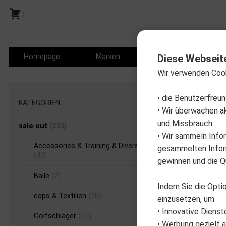
|
Homepage
Marken
Produkte
P
Diese Webseit
Wir verwenden Coo
Marke
• die Benutzerfreu
KATEGORIEN
auf 
• Wir überwachen a
und Missbrauch.
sale out
(233)
• Wir sammeln Info
Accessories & Training & Diverses
gesammelten Inform
(40)
gewinnen und die Qu
Bälle
(2)
Indem Sie die Optio
caps & Textilien
(20)
einzusetzen, um
• Innovative Dienst
Golfschläger
(51)
• Werbung gezielt a