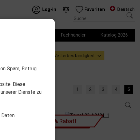
Deutsch
Log-in
Favoriten
Logo Produkte
Fachhändler
Katalog 2026
Geschlecht
Wetterbeständigkeit
von Spam, Betrug
bsite. Diese
1
2
3
4
5
 unserer Dienste zu
d Daten
- 25%
Rabatt