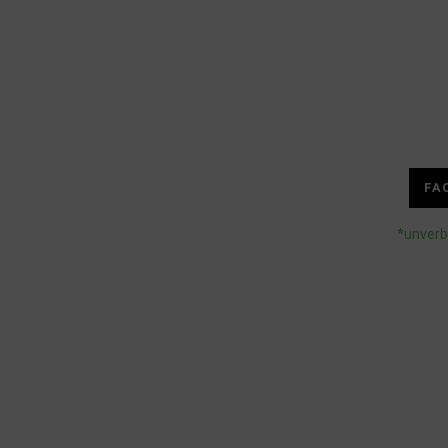
FA
*unverb