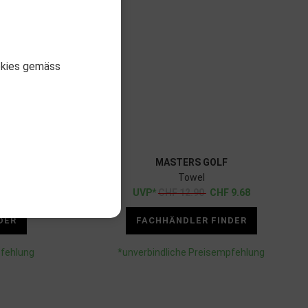
okies gemäss
MASTERS GOLF
Towel
CHF
12.90
CHF
9.68
DER
FACHHÄNDLER FINDER
pfehlung
*unverbindliche Preisempfehlung